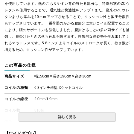
を使用しています。熱のこもりやすい背の当たる部分は、特殊形状のZCウ
レタンを使用することで、通気性と快適性をアップ！また、従来のZCウレ
タンよりも厚みを10ｍｍアップさせることで、クッション性と体圧分散性
もアップさせています。一番荷重のかかる腰部分に太いコイル配置すること
により、腰のサポート力も強化しました。腰掛けることの多い両サイドも補
強し、腰掛けたときの落ち込みを防ぎます。理想的な寝姿勢を生み出してく
れるマットレスです。5.8インチよりコイルのストロークが長く、巻き数が
増えるため、クッション性がアップしています。
この商品の仕様
商品サイズ
幅150cm × 長さ196cm × 高さ30cm
コイルの種類
6.8インチ樽型ポケットコイル
コイルの線径
2.0mm/1.9mm
コイル数
810個
詳しく見る
備考
・価格はマットレス単体購入の金額です。
・配達日指定ＯＫ！
※北海道・沖縄・離島等一部地域へのお届けは別途送料が
【ワイドダブル】