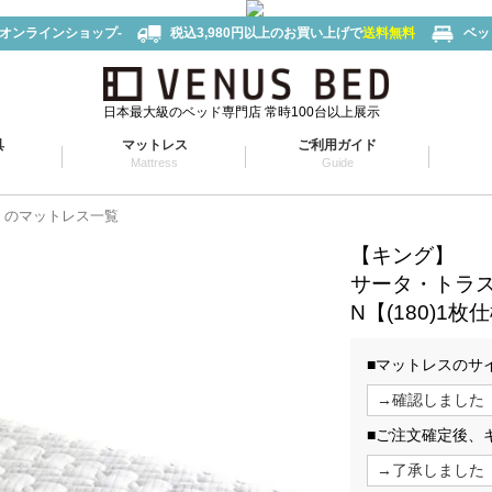
-オンラインショップ-
税込3,980円以上のお買い上げで
送料無料
ベッ
日本最大級のベッド専門店 常時100台以上展示
具
マットレス
ご利用ガイド
Mattress
Guide
タ）のマットレス一覧
【キング】
サータ・トラスト
N【(180)1枚
■マットレスのサ
■ご注文確定後、