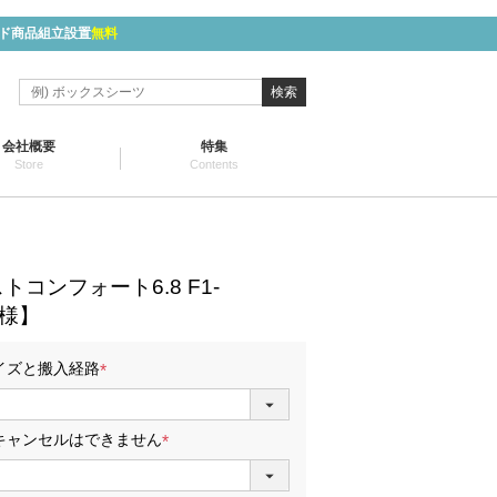
ド商品組立設置
無料
検索
会社概要
特集
Store
Contents
コンフォート6.8 F1-
仕様】
イズと搬入経路
(
必
須
キャンセルはできません
)
(
必