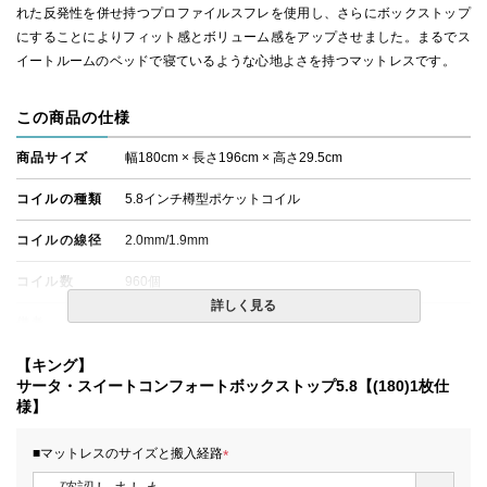
れた反発性を併せ持つプロファイルスフレを使用し、さらにボックストップ
にすることによりフィット感とボリューム感をアップさせました。まるでス
イートルームのベッドで寝ているような心地よさを持つマットレスです。
この商品の仕様
商品サイズ
幅180cm × 長さ196cm × 高さ29.5cm
コイルの種類
5.8インチ樽型ポケットコイル
コイルの線径
2.0mm/1.9mm
コイル数
960個
詳しく見る
備考
・価格はマットレス単体購入の金額です。
・配達日指定ＯＫ！
※北海道・沖縄・離島等一部地域へのお届けは別途送料が
【キング】
発生する場合がございます。また、発送予定も変更になる
サータ・スイートコンフォートボックストップ5.8【(180)1枚仕
場合があります。
様】
■マットレスのサイズと搬入経路
(