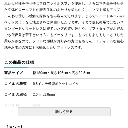
れた反発性を併せ持つプロファイルスフレを使用し、さらにマチ高を持たせ
た立体ピローソフトが表面生地のあたりを柔らかくし、ソフト感をアップ。
ふんわり優しい感触で身体を包み込んでくれます。まるでスイートルームの
ベッドのような心地よさをご体感いただけます。今まで低反発系ではないス
タンダードなマットレスに寝ていた方の買い替えや、ソフトタイプがお好み
でも低反発は苦手という方にもピッタリです。もっちりよりもしっとりした
柔らかさなので、ソフトな感触がお好みの方はもちろん、ミディアムな寝心
地をお求めの方にもお勧めしたいマットレスです。
この商品の仕様
商品サイズ
幅180cm × 長さ196cm × 高さ32.5cm
コイルの種類
6.8インチ樽型ポケットコイル
コイルの線径
2.0mm/1.9mm
コイル数
960個
詳しく見る
備考
・価格はマットレス単体購入の金額です。
・配達日指定ＯＫ！
※北海道・沖縄・離島等一部地域へのお届けは別途送料が
【キング】