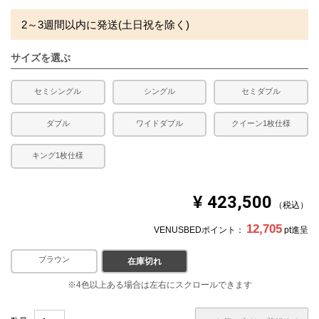
2～3週間以内に発送(土日祝を除く)
サイズを選ぶ
セミシングル
シングル
セミダブル
ダブル
ワイドダブル
クイーン1枚仕様
キング1枚仕様
¥
423,500
税込
12,705
VENUSBEDポイント：
pt進呈
ブラウン
ホワイト
在庫切れ