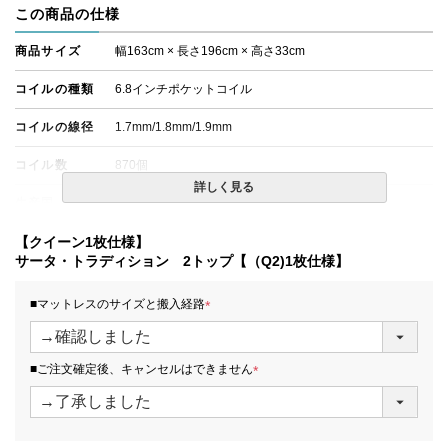
この商品の仕様
商品サイズ
幅163cm × 長さ196cm × 高さ33cm
コイルの種類
6.8インチポケットコイル
コイルの線径
1.7mm/1.8mm/1.9mm
コイル数
870個
詳しく見る
生産国
日本
備考
【クイーン1枚仕様】
・配達日指定ＯＫ！
※一部地域にて配達日指定が出来ない場合がございます。
サータ・トラディション 2トップ【（Q2)1枚仕様】
※北海道・沖縄・離島等一部地域へのお届けは別途送料が
発生する場合がございます。また、発送予定も変更になる
■マットレスのサイズと搬入経路
場合があります。
(
※できる限り実際の色を再現するよう心がけております
必
が、閲覧環境により誤差がでる場合がございますのでご了
須
承ください。
■ご注文確定後、キャンセルはできません
)
(
必
須
)