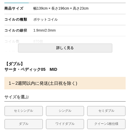
商品サイズ
幅139cm × 長さ196cm × 高さ23cm
コイルの種類
ポケットコイル
コイルの線径
1.9mm/2.0mm
コイル数
870個
詳しく見る
生産国
日本
備考
【ダブル】
・配達日指定ＯＫ！
※一部地域にて配達日指定が出来ない場合がございます。
サータ・ペディック05 MID
※北海道・沖縄・離島等一部地域へのお届けは別途送料が
発生する場合がございます。また、発送予定も変更になる
1～2週間以内に発送(土日祝を除く)
場合があります。
※できる限り実際の色を再現するよう心がけております
が、閲覧環境により誤差がでる場合がございますのでご了
サイズを選ぶ
承ください。
セミシングル
シングル
セミダブル
ダブル
ワイドダブル
クイーン1枚仕様