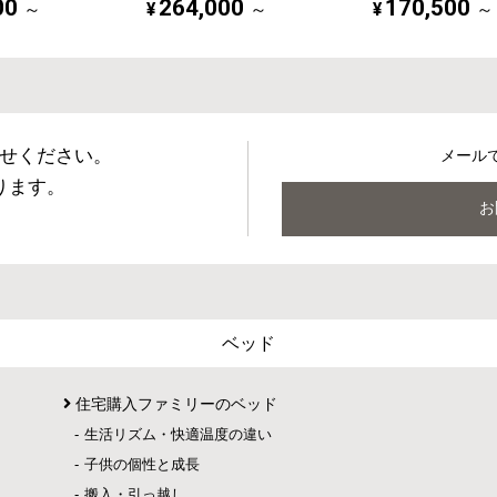
00
264,000
170,500
¥
¥
～
～
～
せください。
メール
ります。
お
ベッド
住宅購入ファミリーのベッド
生活リズム・快適温度の違い
子供の個性と成長
搬入・引っ越し