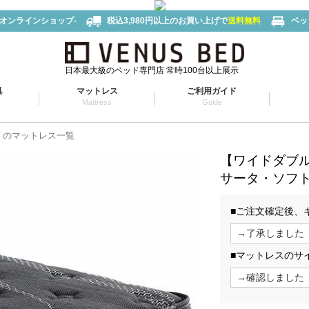
-オンラインショップ-
税込3,980円以上のお買い上げで
送料無料
ベッ
日本最大級のベッド専門店 常時100台以上展示
具
マットレス
ご利用ガイド
Mattress
Guide
タ）のマットレス一覧
【ワイドダブ
サータ・ソフト
■ご注文確定後、
■マットレスのサ