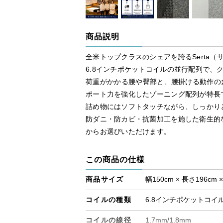
商品説明
全米トップクラスのシェアを誇るSerta（
6.8インチポケットコイルの並行配列で、
荷重がかかる腰や臀部と、腰掛ける動作の多
ポート力を強化したゾーニング配列が特長
詰め物にはソフトタッチながら、しっかり
防ダニ・防カビ・抗菌加工を施した衛生的
からお選びいただけます。
この商品の仕様
商品サイズ
幅150cm × 長さ196cm 
コイルの種類
6.8インチポケットコイ
コイルの線径
1.7mm/1.8mm