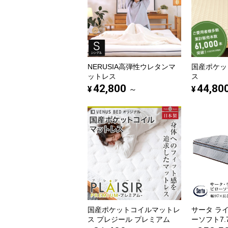
NERUSIA高弾性ウレタンマ
国産ポケッ
ットレス
ス
42,800
44,80
¥
¥
～
国産ポケットコイルマットレ
サータ ラ
ス プレジール プレミアム
ーソフト7.