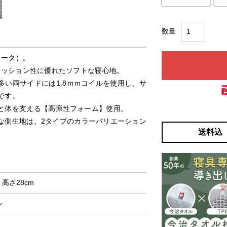
サータ）。
クッション性に優れたソフトな寝心地。
い両サイドには1.8ｍｍコイルを使用し、サ
です。
と体を支える【高弾性フォーム】使用。
な側生地は、2タイプのカラーバリエーション
送料込
× 高さ28cm
ル