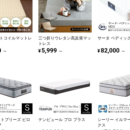
トコイルマットレ
三つ折りウレタン高反発マッ
サータ ペディック6
トレス
0
5,999
82,000
¥
¥
～
～
～
イトブリーズ ピロ
テンピュール プロ プラス
シーリー イルマ
7
クス