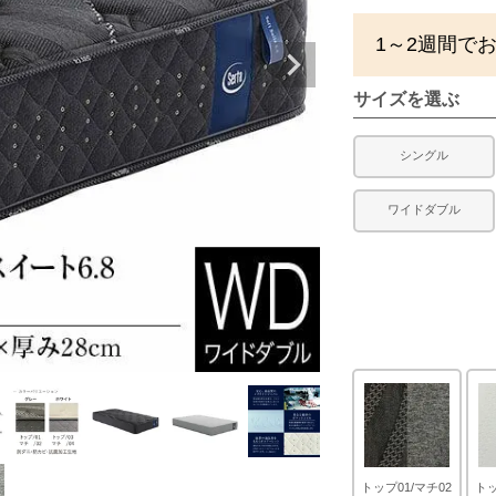
1～2週間で
サイズを選ぶ
シングル
ワイドダブル
トップ01/マチ02
トッ