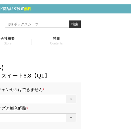
ド商品組立設置
無料
検索
会社概要
特集
Store
Contents
ル】
スイート6.8【Q1】
キャンセルはできません
(
必
須
イズと搬入経路
)
(
必
須