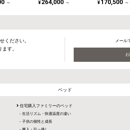
00
264,000
170,500
¥
¥
～
～
～
せください。
メール
ります。
お
ベッド
住宅購入ファミリーのベッド
生活リズム・快適温度の違い
子供の個性と成長
搬入・引っ越し