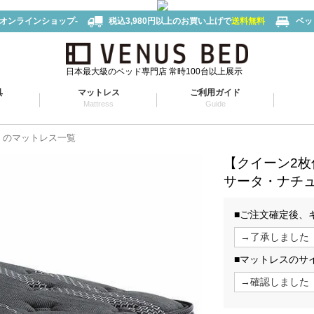
-オンラインショップ-
税込3,980円以上のお買い上げで
送料無料
ベッ
日本最大級のベッド専門店 常時100台以上展示
具
マットレス
ご利用ガイド
Mattress
Guide
タ）のマットレス一覧
【クイーン2枚
サータ・ナチュ
■ご注文確定後、
■マットレスのサ