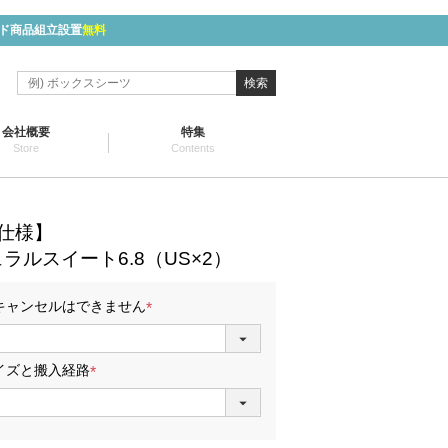
ド商品組立設置
無料
検索
会社概要
特集
Store
Contents
仕様】
ラルスイート6.8（US×2）
キャンセルはできません
(
必
須
イズと搬入経路
)
(
必
須