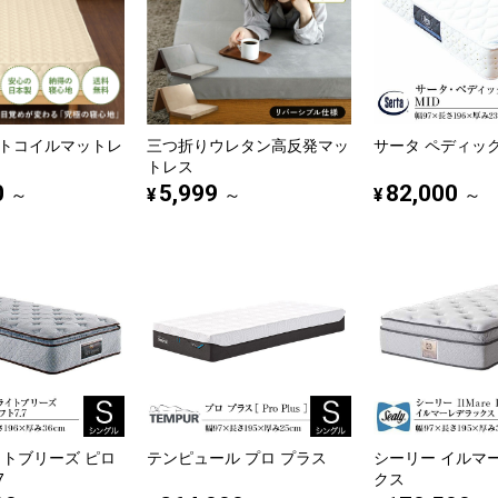
トコイルマットレ
三つ折りウレタン高反発マッ
サータ ペディック6
トレス
0
5,999
82,000
¥
¥
～
～
～
イトブリーズ ピロ
テンピュール プロ プラス
シーリー イルマ
7
クス