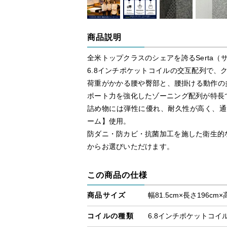
商品説明
全米トップクラスのシェアを誇るSerta（
6.8インチポケットコイルの交互配列で、
荷重がかかる腰や臀部と、腰掛ける動作の多
ポート力を強化したゾーニング配列が特長
詰め物には弾性に優れ、耐久性が高く、通
ーム】使用。
防ダニ・防カビ・抗菌加工を施した衛生的
からお選びいただけます。
この商品の仕様
商品サイズ
幅81.5cm×長さ196cm×
コイルの種類
6.8インチポケットコイ