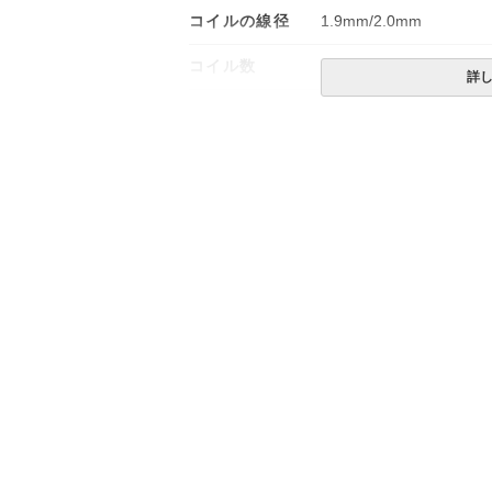
コイルの線径
1.9mm/2.0mm
コイル数
534個×2本
詳
生産国
日本
備考
・配達日指定ＯＫ！
※一部地域にて配達日指
※北海道・沖縄・離島等
合がございます。また、
※できる限り実際の色を
により誤差がでる場合が