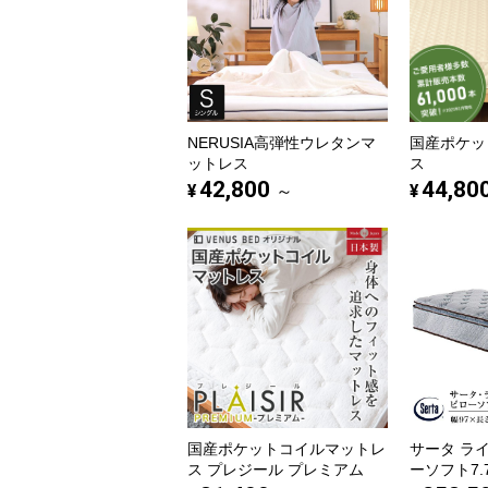
NERUSIA高弾性ウレタンマ
国産ポケッ
ットレス
ス
42,800
44,80
¥
¥
～
国産ポケットコイルマットレ
サータ ラ
ス プレジール プレミアム
ーソフト7.