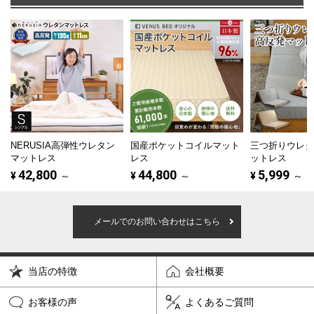
NERUSIA高弾性ウレタン
国産ポケットコイルマット
三つ折りウレ
マットレス
レス
ットレス
42,800
44,800
5,999
¥
～
¥
～
¥
～
メールでのお問い合わせはこちら
当店の特徴
会社概要
お客様の声
よくあるご質問