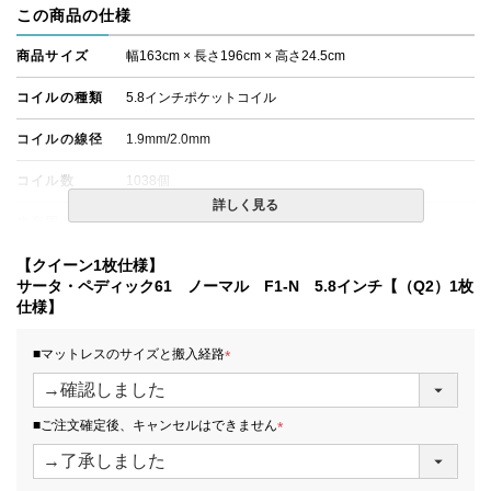
この商品の仕様
商品サイズ
幅163cm × 長さ196cm × 高さ24.5cm
コイルの種類
5.8インチポケットコイル
コイルの線径
1.9mm/2.0mm
コイル数
1038個
詳しく見る
生産国
日本
備考
【クイーン1枚仕様】
・配達日指定ＯＫ！
※一部地域にて配達日指定が出来ない場合がございます。
サータ・ペディック61 ノーマル F1-N 5.8インチ【（Q2）1枚
※北海道・沖縄・離島等一部地域へのお届けは別途送料が
仕様】
発生する場合がございます。また、発送予定も変更になる
場合があります。
■マットレスのサイズと搬入経路
※できる限り実際の色を再現するよう心がけております
が、閲覧環境により誤差がでる場合がございますのでご了
(
承ください。
必
須
■ご注文確定後、キャンセルはできません
)
(
必
須