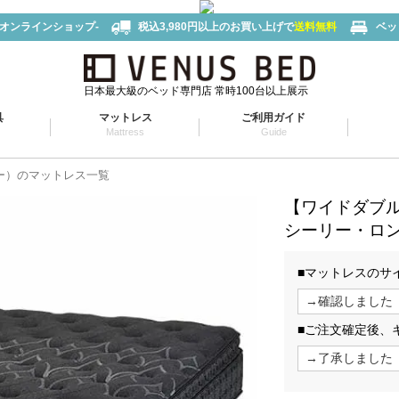
-オンラインショップ-
税込3,980円以上のお買い上げで
送料無料
ベッ
日本最大級のベッド専門店 常時100台以上展示
具
マットレス
ご利用ガイド
Mattress
Guide
リー）のマットレス一覧
【ワイドダブ
シーリー・ロン
■マットレスのサ
■ご注文確定後、