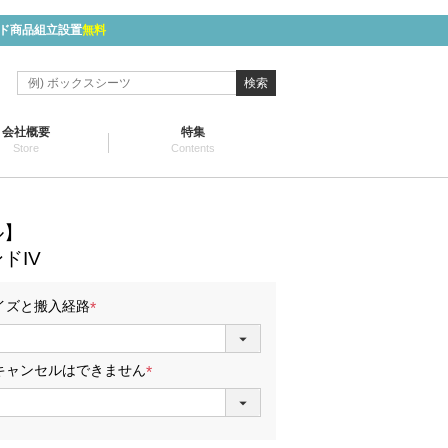
ド商品組立設置
無料
検索
会社概要
特集
Store
Contents
ル】
ドIV
イズと搬入経路
(
必
須
キャンセルはできません
)
(
必
須