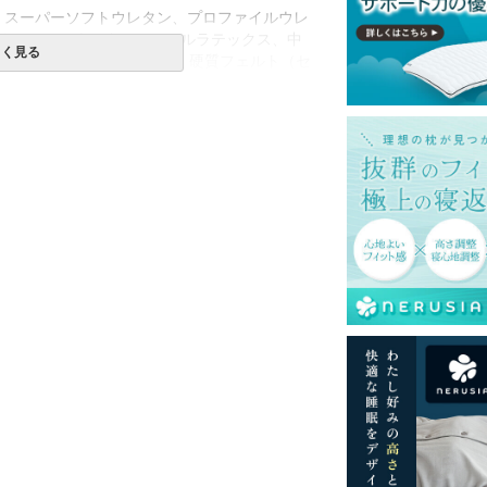
綿、スーパーソフトウレタン、プロファイルウレ
クルソフトウレタン、ジェルラテックス、中
しく見る
シャーリリーフ・インレー、硬質フェルト（セ
布、ニューハードフェルト
タンケース
互配列）
購入の金額です。
一部地域へのお届けは別途送料が発生する場
発送予定も変更になる場合があります。
再現するよう心がけておりますが、閲覧環境
ございますのでご了承ください。