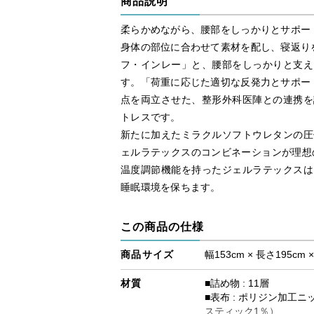
商品説明
柔らかめながら、腰部をしっかりとサポー
身体の部位に合わせて素材を配し、寝返り
フ・インレー」と、腰部をしっかりと支え
す。「荷重に応じた適切な反発力とサポー
点を両立させた、整形外科医陣との連携を
トレスです。
新たに加えたミラクルソフトウレタンの圧
ェルラテックスのコンビネーションが理想の
温度調節機能を持ったジェルラテックスは
睡眠環境を保ちます。
この商品の仕様
商品サイズ
幅153cm × 長さ195cm 
材質
■詰め物 : 11層
■表布 : ポリジン加工
スティック1％）