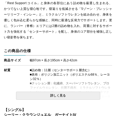
「Rest Support コイル」と身体の各部位にあう詰め物を厳選し生まれる、
かつてない上質な寝心地です。寝返りを低減させる「5ゾーン・プレッシャ
ーリリーフ・インレー」と、ミラクルソフトウレタンを組み合わせ、身体を
優しく包み込む柔らかな感触と、同時に最適な反発力でサポートします。更
に、ランバー（脊椎）エリアには2層の詰め物を入れ、荷重に対するサポー
ト力を強化する「センターサポート」を配し、身体のコア部分を補強し正し
い寝姿勢を保ちます。
この商品の仕様
商品サイズ
幅97cm × 長さ195cm × 高さ42cm
材質
■詰め物：11層（センターサポート層含む）
■表布：ポリジン加工ニット（ポリエステル68％、レーヨ
ン32％）
■クッション層：化繊綿、スーパーソフトウレタン、プロ
ファイルウエレタン、抗菌不織布、ミラクルソフトウレタ
ン、5ソーン・プレッシャーリリーフ・インレー、中マチ
詳しく見る
用生地、ウレタン、ウレタン＋硬質フェルト（センターサ
ポート）、ニューハードフェルト
■エッジサポート：ウレタンケース
【シングル】
シーリー・クラウンジュエル ガーナイトIV
コイルの種類
Rest Support(レストサポート)コイル（交互配列）