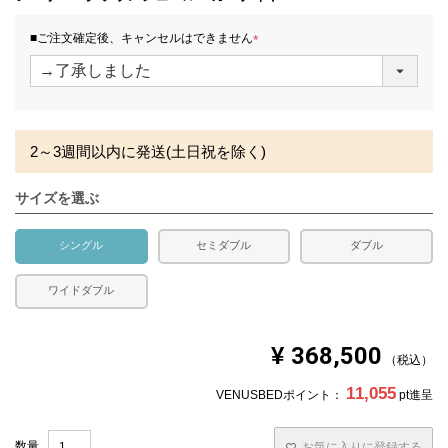
コイルの線径
2.1mm・7.5巻
■ご注文確定後、キャンセルはできません
(
コイル数
416
必
須
)
生産国
日本
備考
・価格はマットレス単体購入の金額です。
2～3週間以内に発送(土日祝を除く)
・配達日指定ＯＫ！
※北海道・沖縄・離島等一部地域へのお届けは別途送料が
サイズを選ぶ
発生する場合がございます。また、発送予定も変更になる
場合があります。
※できる限り実際の色を再現するよう心がけております
シングル
セミダブル
ダブル
が、閲覧環境により誤差がでる場合がございますのでご了
承ください。
ワイドダブル
¥
368,500
税込
11,055
VENUSBEDポイント：
pt進呈
お気に入りに登録する