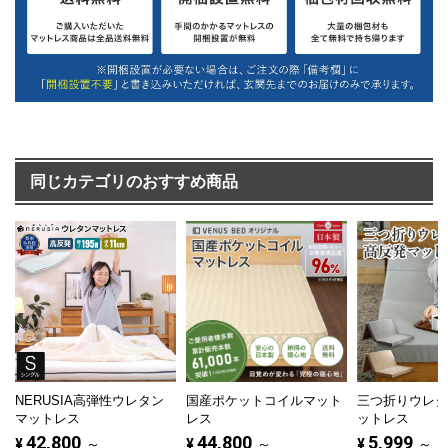
同じカテゴリのおすすめ商品
NERUSIA高弾性ウレタン
国産ポケットコイルマット
三つ折りウレ
マットレス
レス
ットレス
42,800
44,800
5,999
¥
～
¥
～
¥
～