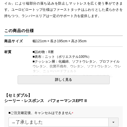
イル」により端部分の落ち込みを防止しマットレスを広く使う事ができま
す。ユーロピロートップ仕様はファーストタッチはふわりとした柔らかさを
持ちつつ、ランバーエリアは一定のサポート力を提供します。
この商品の仕様
商品サイズ
幅121cm × 長さ195cm × 高さ35cm
材質
■詰め物：8層
■表布：ニット（ポリエステル100%）
■クッション層：化繊綿、ソフトウレタン、プロファイル
ウレタン、抗菌不織布、ウレタン、ソフトウレタン、ウレ
タン、ニューハードフェルト
■エッジサポート：デュラフレックスエッジシステム
詳しく見る
■対応ボックスシーツ：H40タイプ
コイルの種類
レスポンス Pro エンケーストコイル
【セミダブル】
シーリー・レスポンス パフォーマンスEPT II
生産国
日本
■ご注文確定後、キャンセルはできません
備考
・価格はマットレス単体購入の金額です。
・配達日指定ＯＫ！
(
※北海道・沖縄・離島等一部地域へのお届けは別途送料が
必