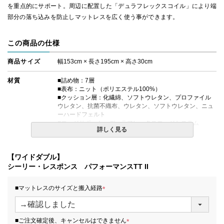
を重点的にサポート。周辺に配置した「デュラフレックスコイル」により端
部分の落ち込みを防止しマットレスを広く使う事ができます。
この商品の仕様
商品サイズ
幅153cm × 長さ195cm × 高さ30cm
材質
■詰め物：7層
■表布：ニット（ポリエステル100%）
■クッション層：化繊綿、ソフトウレタン、プロファイル
ウレタン、抗菌不織布、ウレタン、ソフトウレタン、ニュ
ーハードフェルト
■エッジサポート：デュラフレックスエッジシステム
詳しく見る
■対応ボックスシーツ：H35タイプ
コイルの種類
レスポンス Pro エンケーストコイル
【ワイドダブル】
シーリー・レスポンス パフォーマンスTT II
生産国
日本
■マットレスのサイズと搬入経路
備考
・価格はマットレス単体購入の金額です。
・配達日指定ＯＫ！
(
※北海道・沖縄・離島等一部地域へのお届けは別途送料が
必
発生する場合がございます。また、発送予定も変更になる
須
■ご注文確定後、キャンセルはできません
場合があります。
)