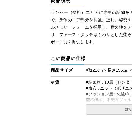
商品説明
ランバー（脊椎）エリアに専用の詰物を
で、身体のコア部分を補強。正しい姿勢を
ルメモリーフォームを採用し、耐久性をア
り、ファーストタッチはふわりとした柔ら
ポート力を提供します。
この商品の仕様
商品サイズ
幅121cm × 長さ195cm 
材質
■詰め物 : 10層（セン
■表布 : ニット（ポリエ
■クッション層 : 化繊
菌不織布、不織布ジェル
トウレタン、ソフトウレ
詳
■エッジサポート : ウレ
■対応ボックスシーツ : 
コイルの種類
ポスチャーテックコイル