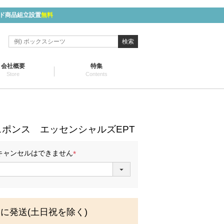
ド商品組立設置
無料
検索
会社概要
特集
Store
Contents
】
ポンス エッセンシャルズEPT
キャンセルはできません
(
必
須
)
内に発送(土日祝を除く)