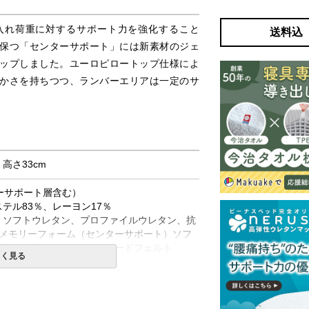
入れ荷重に対するサポート力を強化すること
送料込
保つ「センターサポート」には新素材のジェ
ップしました。ユーロピロートップ仕様によ
かさを持ちつつ、ランバーエリアは一定のサ
× 高さ33cm
ターサポート層含む）
ステル83％、レーヨン17％
綿、ソフトウレタン、プロファイルウレタン、抗
メモリーフォーム（センターサポート）ソフ
タン、ウレタン、ニューハードフェルト
しく見る
タンケース
H40タイプ