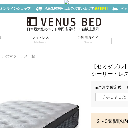
-オンラインショップ-
税込3,980円以上のお買い上げで
送料無料
ベッ
日本最大級のベッド専門店 常時100台以上展示
具
マットレス
ご利用ガイド
Mattress
Guide
リー）のマットレス一覧
【セミダブル
シーリー・レス
■ご注文確定後、
2～3週間以