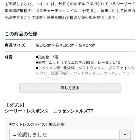
を実現しました。コイルには、数多くのホテルで採用されているシーリーの
米国特許取得の「ポスチャーテックコイル」を使用し、荷重に応じて反発力
を調整することで体型・体重を問わず最適な寝心地を提供します。
この商品の仕様
商品サイズ
幅141cm × 長さ195cm × 高さ27cm
材質
■詰め物 : 7層
■表布 : ニット（ポリエステル83％、レーヨン17％
■クッション層 : 化繊綿、ソフトウレタン、プロファイルウ
レタン、抗菌不織布、ソフトウレタン、ウレタン、ニュー
ハードフェルト
■エッジサポート : ニューミラクルエッジ
詳しく見る
■対応ボックスシーツ : H35タイプ
コイルの種類
ポスチャーテックコイル
【ダブル】
シーリー・レスポンス エッセンシャルズTT
生産国
日本
■マットレスのサイズと搬入経路
備考
【エコマーク対象商品】
・価格はマットレス単体購入の金額です。
(
・配達日指定ＯＫ！
必