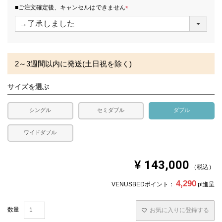
※北海道・沖縄・離島等一部地域へのお届けは別途送料が
須
■ご注文確定後、キャンセルはできません
発生する場合がございます。また、発送予定も変更になる
)
(
場合があります。
必
須
)
2～3週間以内に発送(土日祝を除く)
サイズを選ぶ
シングル
セミダブル
ダブル
ワイドダブル
¥
143,000
税込
4,290
VENUSBEDポイント：
pt進呈
お気に入りに登録する