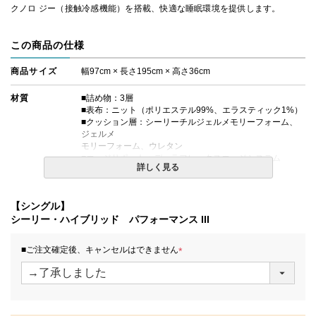
クノロ ジー（接触冷感機能）を搭載、快適な睡眠環境を提供します。
この商品の仕様
商品サイズ
幅97cm × 長さ195cm × 高さ36cm
材質
■詰め物：3層
■表布：ニット（ポリエステル99%、エラスティック1%）
■クッション層：シーリーチルジェルメモリーフォーム、
ジェルメ
モリーフォーム、ウレタン
■エッジサポート：デュラフレックスエッジシステム
詳しく見る
■対応ボックスシーツ：H40タイプ
コイルの種類
レスポンス Pro HD エンケーストコイル交互配列
【シングル】
シーリー・ハイブリッド パフォーマンス III
生産国
日本
■ご注文確定後、キャンセルはできません
備考
・価格はマットレス単体購入の金額です。
・配達日指定ＯＫ！
(
※北海道・沖縄・離島等一部地域へのお届けは別途送料が
必
発生する場合がございます。また、発送予定も変更になる
須
場合があります。
)