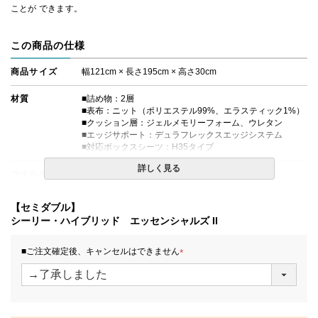
ことが できます。
この商品の仕様
商品サイズ
幅121cm × 長さ195cm × 高さ30cm
材質
■詰め物：2層
■表布：ニット（ポリエステル99%、エラスティック1%）
■クッション層：ジェルメモリーフォーム、ウレタン
■エッジサポート：デュラフレックスエッジシステム
■対応ボックスシーツ：H35タイプ
詳しく見る
コイルの種類
レスポンス Pro エンケーストコイル
生産国
日本
【セミダブル】
シーリー・ハイブリッド エッセンシャルズ II
備考
・価格はマットレス単体購入の金額です。
・配達日指定ＯＫ！
■ご注文確定後、キャンセルはできません
※北海道・沖縄・離島等一部地域へのお届けは別途送料が
発生する場合がございます。また、発送予定も変更になる
(
場合があります。
必
須
)