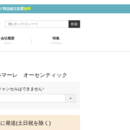
ド商品組立設置
無料
検索
会社概要
特集
Store
Contents
】
ルマーレ オーセンティック
キャンセルはできません
(
必
須
)
内に発送(土日祝を除く)