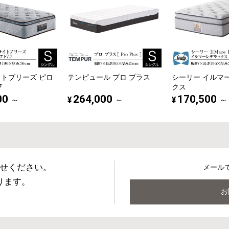
イトブリーズ ピロ
テンピュール プロ プラス
シーリー イルマ
7
クス
00
264,000
170,500
¥
¥
～
～
～
せください。
メール
ります。
お