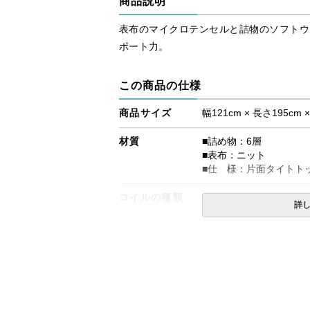
商品説明
表布のマイクロテンセルと詰物のソフトウ
ポート力。
この商品の仕様
商品サイズ
幅121cm × 長さ195cm 
材質
■詰め物：6層
■表布：ニット
■仕 様：片面タイトト
コイルの種類
ポスチャーテックコイル
詳
生産国
日本
備考
・価格はマットレス単体
・配達日指定ＯＫ！
※北海道・沖縄・離島等
合がございます。また、