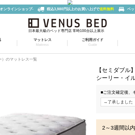
-オンラインショップ-
税込3,980円以上のお買い上げで
送料無料
ベッ
日本最大級のベッド専門店 常時100台以上展示
具
マットレス
ご利用ガイド
Mattress
Guide
リー）のマットレス一覧
【セミダブル
シーリー・イ
■ご注文確定後、
2～3週間以