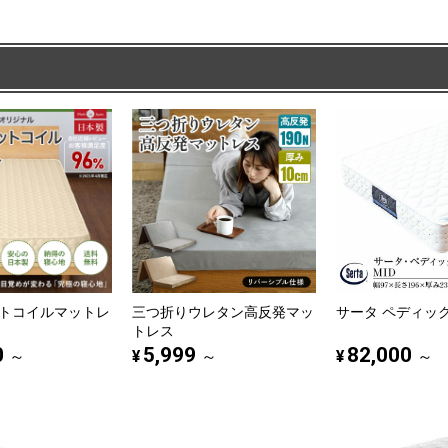
トコイルマットレ
三つ折りウレタン高反発マッ
サータ ペディック6
トレス
0
5,999
82,000
¥
¥
～
～
～