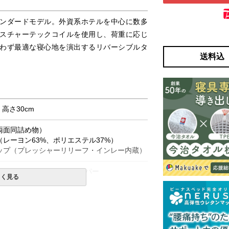
ンダードモデル。外資系ホテルを中心に数多
スチャーテックコイルを使用し、荷重に応じ
わず最適な寝心地を演出するリバーシブルタ
送料込
× 高さ30cm
両面同詰め物）
レーヨン63%、ポリエステル37%）
ップ（プレッシャーリリーフ・インレー内蔵）
、並行配列、シングルテンパー
しく見る
購入の金額です。