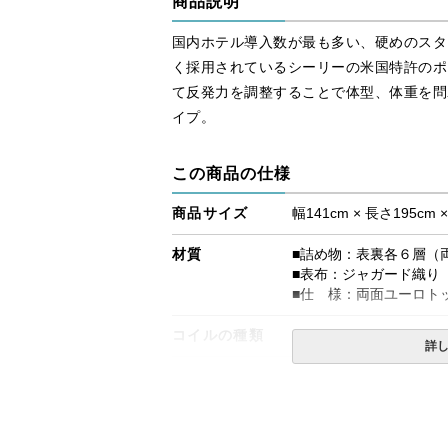
商品説明
国内ホテル導入数が最も多い、硬めのスタ
く採用されているシーリーの米国特許のポ
て反発力を調整することで体型、体重を問
イプ。
この商品の仕様
商品サイズ
幅141cm × 長さ195cm 
材質
■詰め物：表裏各６層（
■表布：ジャガード織り（
■仕 様：両面ユーロト
コイルの種類
ポスチャーテックコイル
詳
生産国
日本
備考
・価格はマットレス単体
・配達日指定ＯＫ！