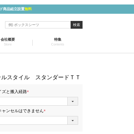
ド商品組立設置
無料
検索
会社概要
特集
Store
Contents
テルスタイル スタンダードＴＴ
イズと搬入経路
(
必
須
キャンセルはできません
)
(
必
須