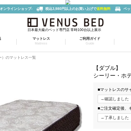
-オンラインショップ-
税込3,980円以上のお買い上げで
送料無料
ベッ
日本最大級のベッド専門店 常時100台以上展示
具
マットレス
ご利用ガイド
Mattress
Guide
リー）のマットレス一覧
【ダブル】
シーリー・ホ
■マットレスのサ
■ご注文確定後、