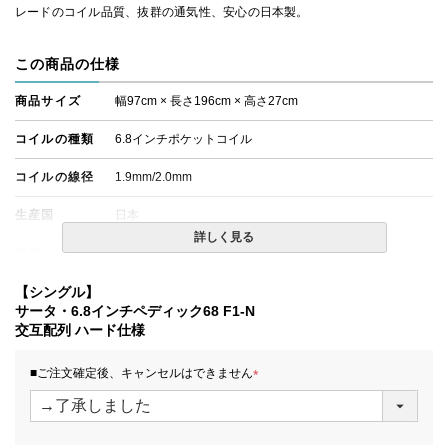
レードのコイル品質、抜群の通気性、安心の日本製。
この商品の仕様
商品サイズ
幅97cm × 長さ196cm × 高さ27cm
コイルの種類
6.8インチポケットコイル
コイルの線径
1.9mm/2.0mm
生産国
日本
詳しく見る
備考
・価格はマットレス単体購入の金額です。
・配達日指定ＯＫ！
※北海道・沖縄・離島等一部地域へのお届けは別途送料が
【シングル】
発生する場合がございます。また、発送予定も変更になる
サータ・6.8インチペディック68 F1-N
場合があります。
交互配列 ハード仕様
■ご注文確定後、キャンセルはできません
(
必
須
)