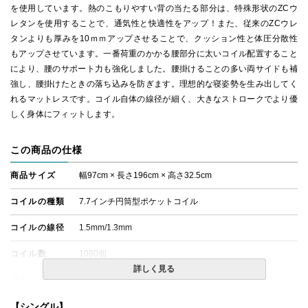
を使用しています。熱のこもりやすい背の当たる部分は、特殊形状のZCウ
レタンを使用することで、通気性と快適性をアップ！また、従来のZCウレ
タンよりも厚みを10ｍｍアップさせることで、クッション性と体圧分散性
もアップさせています。一番荷重のかかる腰部分に太いコイル配置すること
により、腰のサポート力も強化しました。腰掛けることの多い両サイドも補
強し、腰掛けたときの落ち込みを防ぎます。理想的な寝姿勢を生み出してく
れるマットレスです。コイル自体の線径が細く、大きなストロークでより優
しく身体にフィットします。
この商品の仕様
商品サイズ
幅97cm × 長さ196cm × 高さ32.5cm
コイルの種類
7.7インチ円筒型ポケットコイル
コイルの線径
1.5mm/1.3mm
コイル数
1080個
詳しく見る
備考
・価格はマットレス単体購入の金額です。
・配達日指定ＯＫ！
※北海道・沖縄・離島等一部地域へのお届けは別途送料が
【シングル】