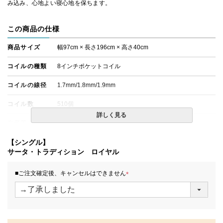
み込み、心地よい寝心地を保ちます。
この商品の仕様
商品サイズ
幅97cm × 長さ196cm × 高さ40cm
コイルの種類
8インチポケットコイル
コイルの線径
1.7mm/1.8mm/1.9mm
コイル数
510個
詳しく見る
生産国
日本
備考
【シングル】
・配達日指定ＯＫ！
※一部地域にて配達日指定が出来ない場合がございます。
サータ・トラディション ロイヤル
※北海道・沖縄・離島等一部地域へのお届けは別途送料が
発生する場合がございます。また、発送予定も変更になる
■ご注文確定後、キャンセルはできません
場合があります。
(
※できる限り実際の色を再現するよう心がけております
必
が、閲覧環境により誤差がでる場合がございますのでご了
須
承ください。
)