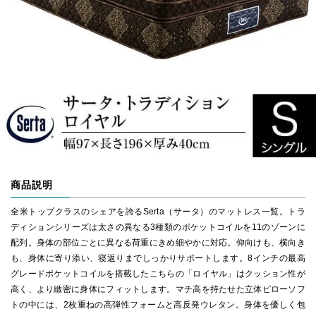
商品説明
全米トップクラスのシェアを誇るSerta（サータ）のマットレス一覧。トラ
ディションシリーズは太さの異なる3種類のポケットコイルを11のゾーンに
配列。身体の部位ごとに異なる荷重にきめ細やかに対応。仰向けも、横向き
も、身体に寄り添い、寝返りまでしっかりサポートします。8インチの最高
グレードポケットコイルを搭載したこちらの「ロイヤル」はクッション性が
高く、より緻密に身体にフィットします。マチ高を持たせた立体ピローソフ
トの中には、2枚重ねの高弾性フォームと高反発ウレタン。身体を優しく包