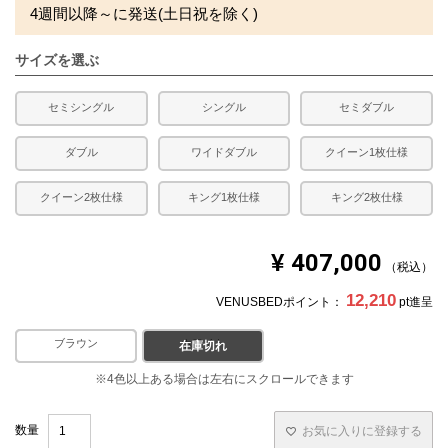
4週間以降～に発送(土日祝を除く)
サイズを選ぶ
セミシングル
シングル
セミダブル
ダブル
ワイドダブル
クイーン1枚仕様
クイーン2枚仕様
キング1枚仕様
キング2枚仕様
¥
407,000
税込
12,210
VENUSBEDポイント：
pt進呈
ブラウン
ホワイト
在庫切れ
お気に入りに登録する