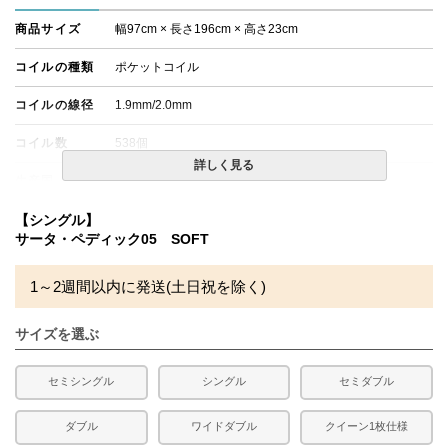
商品サイズ
幅97cm × 長さ196cm × 高さ23cm
コイルの種類
ポケットコイル
コイルの線径
1.9mm/2.0mm
コイル数
538個
詳しく見る
生産国
日本
備考
【シングル】
・配達日指定ＯＫ！
※一部地域にて配達日指定が出来ない場合がございます。
サータ・ペディック05 SOFT
※北海道・沖縄・離島等一部地域へのお届けは別途送料が
発生する場合がございます。また、発送予定も変更になる
1～2週間以内に発送(土日祝を除く)
場合があります。
※できる限り実際の色を再現するよう心がけております
が、閲覧環境により誤差がでる場合がございますのでご了
サイズを選ぶ
承ください。
セミシングル
シングル
セミダブル
ダブル
ワイドダブル
クイーン1枚仕様