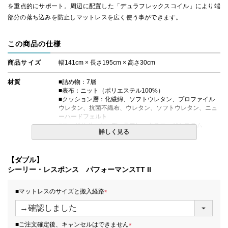
を重点的にサポート。周辺に配置した「デュラフレックスコイル」により端
部分の落ち込みを防止しマットレスを広く使う事ができます。
この商品の仕様
商品サイズ
幅141cm × 長さ195cm × 高さ30cm
材質
■詰め物：7層
■表布：ニット（ポリエステル100%）
■クッション層：化繊綿、ソフトウレタン、プロファイル
ウレタン、抗菌不織布、ウレタン、ソフトウレタン、ニュ
ーハードフェルト
■エッジサポート：デュラフレックスエッジシステム
詳しく見る
■対応ボックスシーツ：H35タイプ
コイルの種類
レスポンス Pro エンケーストコイル
【ダブル】
シーリー・レスポンス パフォーマンスTT II
生産国
日本
■マットレスのサイズと搬入経路
備考
・価格はマットレス単体購入の金額です。
・配達日指定ＯＫ！
(
※北海道・沖縄・離島等一部地域へのお届けは別途送料が
必
発生する場合がございます。また、発送予定も変更になる
須
■ご注文確定後、キャンセルはできません
場合があります。
)