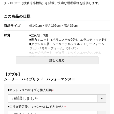
クノロ ジー（接触冷感機能）を搭載、快適な睡眠環境を提供します。
この商品の仕様
商品サイズ
幅141cm × 長さ195cm × 高さ36cm
材質
■詰め物：3層
■表布：ニット（ポリエステル99%、エラスティック1%）
■クッション層：シーリーチルジェルメモリーフォーム、
ジェルメモリーフォーム、ウレタン
■エッジサポート：デュラフレックスエッジシステム
■対応ボックスシーツ：H40タイプ
詳しく見る
コイルの種類
レスポンス Pro HD エンケーストコイル交互配列
【ダブル】
生産国
日本
シーリー・ハイブリッド パフォーマンス III
備考
・価格はマットレス単体購入の金額です。
■マットレスのサイズと搬入経路
・配達日指定ＯＫ！
※北海道・沖縄・離島等一部地域へのお届けは別途送料が
(
発生する場合がございます。また、発送予定も変更になる
必
場合があります。
須
■ご注文確定後、キャンセルはできません
)
(