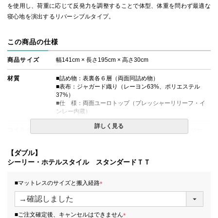
を使用し、荷重に応じて反発力を調整することで体型、体重を問わず最適な
寝心地を演出するリバーシブルタイプ。
この商品の仕様
商品サイズ
幅141cm × 長さ195cm × 高さ30cm
材質
■詰め物：表裏各６層（両面同詰め物）
■表布：ジャガード織り（レーヨン63%、ポリエステル
37%）
■仕 様：両面ユーロトップ（プレッシャーリリーフ・イ
ンレー内蔵）
詳しく見る
コイルの種類
ポスチャーテックコイル、並行配列、シングルテンパー
生産国
日本
【ダブル】
シーリー・ホテルスタイル スタンダードＴＴ
備考
・価格はマットレス単体購入の金額です。
・配達日指定ＯＫ！
■マットレスのサイズと搬入経路
※北海道・沖縄・離島等一部地域へのお届けは別途送料が
発生する場合がございます。また、発送予定も変更になる
(
場合があります。
必
須
■ご注文確定後、キャンセルはできません
)