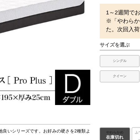
1～2週間で
※「やわらか
た。次回入荷
サイズを選ぶ
シングル
クイーン
地良いシリーズです。お好みの硬さを2種類よ
やわらかめ
ふ
在庫切れ