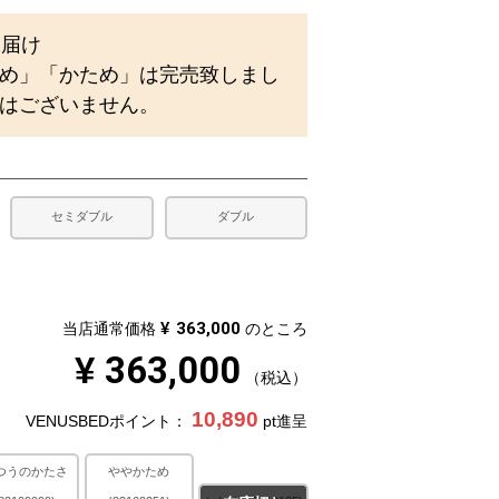
)
お届け
め」「かため」は完売致しまし
はございません。
セミダブル
ダブル
¥
363,000
当店通常価格
のところ
¥
363,000
税込
10,890
VENUSBEDポイント：
pt進呈
つうのかたさ
ややかため