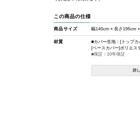
この商品の仕様
商品サイズ
幅140cm × 長さ195cm 
材質
■カバー生地：[トップカ
[ベースカバー]ポリエステ
■保証：10年保証
■厚み
詳
ふつうのかたさ：テンピ
®アダプト素材5cm、高
ややかため：テンピュー
ートテクノロジー素材5c
7.5cm
生産国
デンマーク
備考
・配達日指定ＯＫ！
※北海道・沖縄・離島等
合がございます。また、