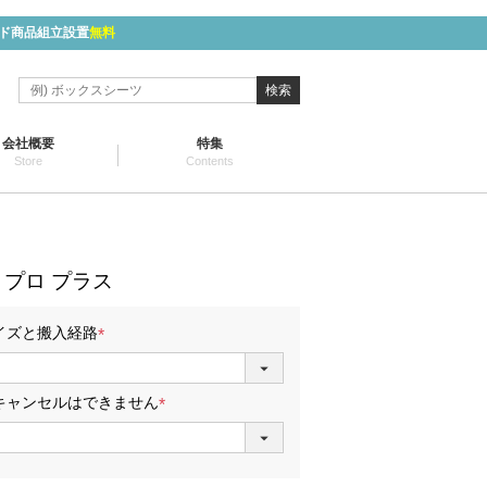
ド商品組立設置
無料
検索
会社概要
特集
Store
Contents
プロ プラス
イズと搬入経路
(
必
須
キャンセルはできません
)
(
必
須