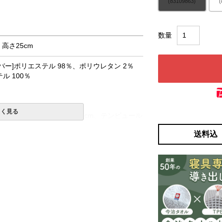
(83109863)
(
× 高さ25cm
バー]ポリエステル 98％、ポリウレタン 2％
ル 100％
しく見る
ュール®アドバンスト素材5cm、テンピュール
耐久性ベース15cm
送料込
ル®アドバンスト素材5cm、ダイナミックサポ
m、高耐久性ベース7.5cm、高耐久性ベース
一部地域へのお届けは別途送料が発生する場
発送予定も変更になる場合があります。