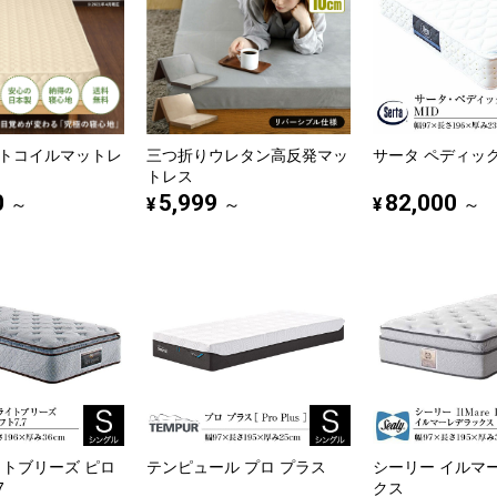
トコイルマットレ
三つ折りウレタン高反発マッ
サータ ペディック6
トレス
0
5,999
82,000
¥
¥
～
～
～
イトブリーズ ピロ
テンピュール プロ プラス
シーリー イルマ
7
クス