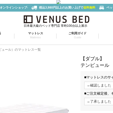
-オンラインショップ-
税込3,980円以上のお買い上げで
送料無料
ベッ
日本最大級のベッド専門店 常時100台以上展示
具
マットレス
ご利用ガイド
Mattress
Guide
テンピュール）のマットレス一覧
【ダブル】
テンピュール 
■マットレスのサ
■ご注文確定後、