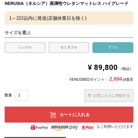
・上層(厚み8cm)
NERUSIA（ネルシア）高弾性ウレタンマットレス ハイグレード
高弾性ウレタンフォーム（密度47.5D / 反発力73% / 復元率
99.3% / 硬さ195N）
1～2日以内に発送(店舗休業日を除く)
・下層(厚み10cm)
高反発ウレタンフォーム（密度32D/ 硬さ220N）
サイズを選ぶ
■梱包サイズ
40×40×145cm
シングル
セミダブル
ダブル
備考
・配達日指定ＯＫ！
※玄関先までのお届けとなります。
※北海道・沖縄・離島等一部地域へのお届けは別途送料が
¥
89,800
発生する場合がございます。また、発送予定も変更になる
税込
場合があります。
※できる限り実際の色を再現するよう心がけております
2,694
VENUSBEDポイント：
pt進呈
が、閲覧環境により誤差がでる場合がございますのでご了
承ください。
・ウレタンフォームは絶対に洗わないでください。汚れを
お気に入りに登録する
落とす時にはカバーを取り外し、軽く濡らした布でウレタ
ンフォームを拭いた後、直射日光の当たらない場所で乾か
してください。
・製品の特性上、空気に触れて変色することがあります
カートに入れる
が、品質には問題ありません。
・乾燥機の使用はお避けください。
もご利用いただけます