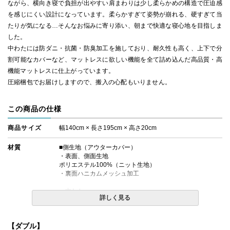
ながら、横向き寝で負担が出やすい肩まわりは少し柔らかめの構造で圧迫感
を感じにくい設計になっています。柔らかすぎて姿勢が崩れる、硬すぎて当
たりが気になる…そんなお悩みに寄り添い、朝まで快適な寝心地を目指しま
した。
中わたには防ダニ・抗菌・防臭加工を施しており、耐久性も高く、上下で分
割可能なカバーなど、マットレスに欲しい機能を全て詰め込んだ高品質・高
機能マットレスに仕上がっています。
圧縮梱包でお届けしますので、搬入の心配もいりません。
この商品の仕様
商品サイズ
幅140cm × 長さ195cm × 高さ20cm
材質
■側生地（アウターカバー）
・表面、側面生地
ポリエステル100%（ニット生地）
・裏面ハニカムメッシュ加工
・中わた
詳しく見る
ポリエステル100%
防ダニ抗菌防臭わた使用
【ダブル】
■中材