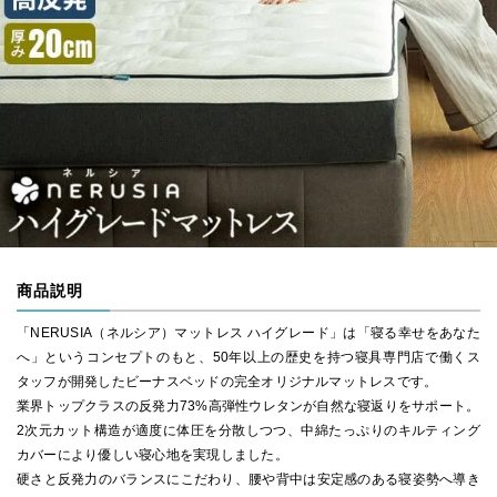
商品説明
「NERUSIA（ネルシア）マットレス ハイグレード」は「寝る幸せをあなた
へ」というコンセプトのもと、50年以上の歴史を持つ寝具専門店で働くス
タッフが開発したビーナスベッドの完全オリジナルマットレスです。
業界トップクラスの反発力73%高弾性ウレタンが自然な寝返りをサポート。
2次元カット構造が適度に体圧を分散しつつ、中綿たっぷりのキルティング
カバーにより優しい寝心地を実現しました。
硬さと反発力のバランスにこだわり、腰や背中は安定感のある寝姿勢へ導き