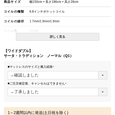
商品サイズ
幅150cm × 長さ196cm × 高さ28cm
コイルの種類
6.8インチポケットコイル
コイルの線径
1.7mm/1.8mm/1.9mm
コイル数
810個
詳しく見る
生産国
日本
備考
【ワイドダブル】
・配達日指定ＯＫ！
※一部地域にて配達日指定が出来ない場合がございます。
サータ・トラディション ノーマル（Q1）
※北海道・沖縄・離島等一部地域へのお届けは別途送料が
発生する場合がございます。また、発送予定も変更になる
■マットレスのサイズと搬入経路
場合があります。
(
※できる限り実際の色を再現するよう心がけております
必
が、閲覧環境により誤差がでる場合がございますのでご了
須
承ください。
■ご注文確定後、キャンセルはできません
)
(
必
須
)
1～2週間以内に発送(土日祝を除く)