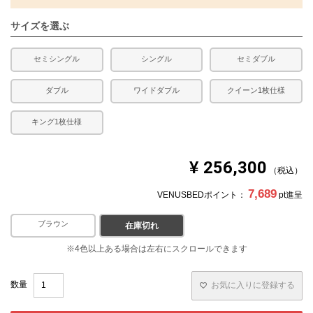
サイズを選ぶ
セミシングル
シングル
セミダブル
ダブル
ワイドダブル
クイーン1枚仕様
キング1枚仕様
¥
256,300
税込
7,689
VENUSBEDポイント：
pt進呈
ブラウン
ホワイト
在庫切れ
お気に入りに登録する