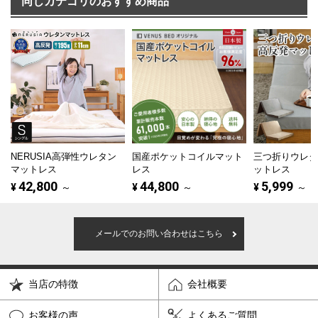
同じカテゴリのおすすめ商品
NERUSIA高弾性ウレタン
国産ポケットコイルマット
三つ折りウレ
マットレス
レス
ットレス
42,800
44,800
5,999
¥
～
¥
～
¥
～
メールでのお問い合わせはこちら
当店の特徴
会社概要
お客様の声
よくあるご質問