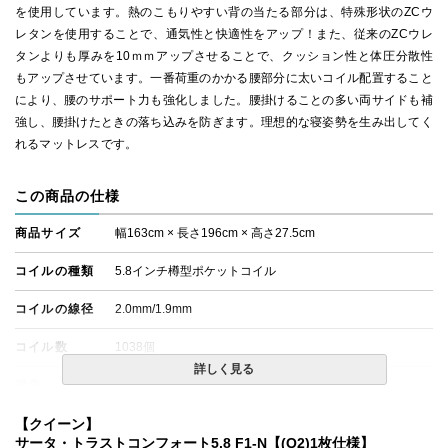
を使用しています。熱のこもりやすい背の当たる部分は、特殊形状のZCウ
レタンを使用することで、通気性と快適性をアップ！また、従来のZCウレ
タンよりも厚みを10ｍｍアップさせることで、クッション性と体圧分散性
もアップさせています。一番荷重のかかる腰部分に太いコイル配置すること
により、腰のサポート力も強化しました。腰掛けることの多い両サイドも補
強し、腰掛けたときの落ち込みを防ぎます。理想的な寝姿勢を生み出してく
れるマットレスです。
この商品の仕様
商品サイズ
幅163cm × 長さ196cm × 高さ27.5cm
コイルの種類
5.8インチ樽型ポケットコイル
コイルの線径
2.0mm/1.9mm
コイル数
1038個
詳しく見る
備考
・価格はマットレス単体購入の金額です。
・配達日指定ＯＫ！
※北海道・沖縄・離島等一部地域へのお届けは別途送料が
【クイーン】
発生する場合がございます。また、発送予定も変更になる
サータ・トラストコンフォート5.8 F1-N【(Q2)1枚仕様】