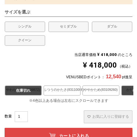
サイズを選ぶ
シングル
セミダブル
ダブル
クイーン
¥
418,000
当店通常価格
のところ
¥
418,000
税込
12,540
VENUSBEDポイント：
pt進呈
やわらかめ(83109872)
ふつうのかたさ(83110008)
ややかため(83109260)
かため(8
在庫切れ
在
お気に入りに登録する
カートに入れる