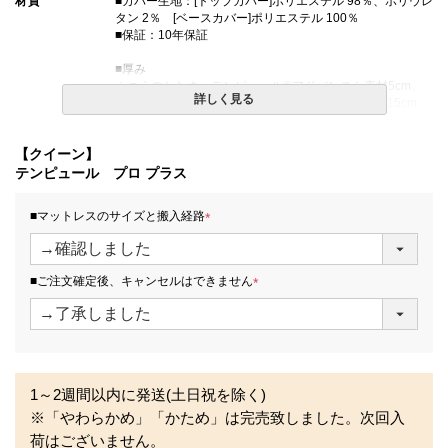
材質
■カバー生地：[トップカバー]ポリエステル 98％、ポリウレ
タン 2％ [ベースカバー]ポリエステル 100％
■保証：10年保証
■厚み
ふつうのかたさ：テンピュール®アドバンスト素材5cm、
詳しく見る
テンピュール®アダプト素材5cm、高耐久性ベース15cm
ややかため：テンピュール®アドバンスト素材5cm、ダイ
ナミックサポートテクノロジー素材5cm、高耐久性ベース
【クイーン】
7.5cm、高耐久性ベース7.5cm
テンピュール プロ プラス
生産国
デンマーク
■マットレスのサイズと搬入経路
備考
・配達日指定ＯＫ！
(
※北海道・沖縄・離島等一部地域へのお届けは別途送料が
必
発生する場合がございます。また、発送予定も変更になる
須
■ご注文確定後、キャンセルはできません
場合があります。
)
※できる限り実際の色を再現するよう心がけております
(
が、閲覧環境により誤差がでる場合がございますのでご了
必
承ください。
須
)
1～2週間以内に発送(土日祝を除く)
※「やわらかめ」「かため」は完売致しました。次回入
荷はございません。