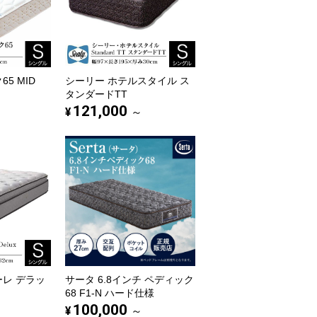
5 MID
シーリー ホテルスタイル ス
タンダードTT
121,000
¥
～
ーレ デラッ
サータ 6.8インチ ペディック
68 F1-N ハード仕様
100,000
¥
～