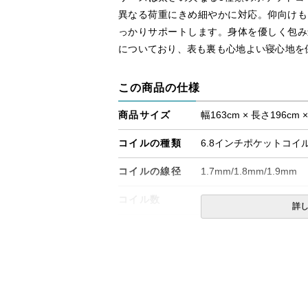
異なる荷重にきめ細やかに対応。仰向けも
っかりサポートします。身体を優しく包み
についており、表も裏も心地よい寝心地を
この商品の仕様
商品サイズ
幅163cm × 長さ196cm 
コイルの種類
6.8インチポケットコイ
コイルの線径
1.7mm/1.8mm/1.9mm
コイル数
870個
詳
生産国
日本
備考
・配達日指定ＯＫ！
※一部地域にて配達日指
※北海道・沖縄・離島等
合がございます。また、