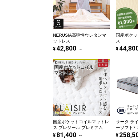
NERUSIA高弾性ウレタンマ
国産ポケッ
ットレス
ス
42,800
44,80
¥
¥
～
国産ポケットコイルマットレ
サータ ラ
ス プレジール プレミアム
ーソフト7.
81,400
258,5
¥
¥
～