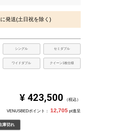
須
)
内に発送(土日祝を除く)
シングル
セミダブル
ワイドダブル
クイーン1枚仕様
¥
423,500
税込
12,705
VENUSBEDポイント：
pt進呈
ホワイト
在庫切れ