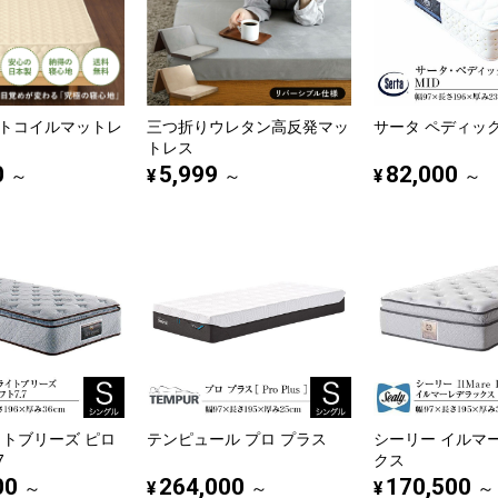
トコイルマットレ
三つ折りウレタン高反発マッ
サータ ペディック6
トレス
0
5,999
82,000
¥
¥
～
～
～
イトブリーズ ピロ
テンピュール プロ プラス
シーリー イルマ
7
クス
00
264,000
170,500
¥
¥
～
～
～