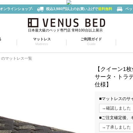
-オンラインショップ-
税込3,980円以上のお買い上げで
送料無料
ベッ
日本最大級のベッド専門店 常時100台以上展示
具
マットレス
ご利用ガイド
Mattress
Guide
タ）のマットレス一覧
【クイーン1枚
サータ・トラデ
仕様】
■マットレスのサ
■ご注文確定後、