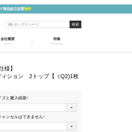
ド商品組立設置
無料
検索
会社概要
特集
Store
Contents
仕様】
ィション 2トップ【（Q2)1枚
イズと搬入経路
(
必
須
キャンセルはできません
)
(
必