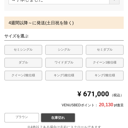
必
※できる限り実際の色を再現するよう心がけております
須
が、閲覧環境により誤差がでる場合がございますのでご了
)
承ください。
4週間以降～に発送(土日祝を除く)
サイズを選ぶ
セミシングル
シングル
セミダブル
ダブル
ワイドダブル
クイーン1枚仕様
クイーン2枚仕様
キング1枚仕様
キング2枚仕様
¥
671,000
税込
20,130
VENUSBEDポイント：
pt進呈
ブラウン
ホワイト
在庫切れ