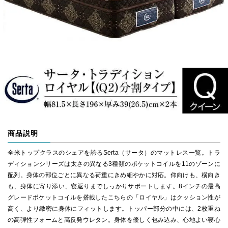
商品説明
全米トップクラスのシェアを誇るSerta（サータ）のマットレス一覧。トラ
ディションシリーズは太さの異なる3種類のポケットコイルを11のゾーンに
配列。身体の部位ごとに異なる荷重にきめ細やかに対応。仰向けも、横向き
も、身体に寄り添い、寝返りまでしっかりサポートします。8インチの最高
グレードポケットコイルを搭載したこちらの「ロイヤル」はクッション性が
高く、より緻密に身体にフィットします。トッパー部分の中には、2枚重ね
の高弾性フォームと高反発ウレタン。身体を優しく包み込み、心地よい寝心