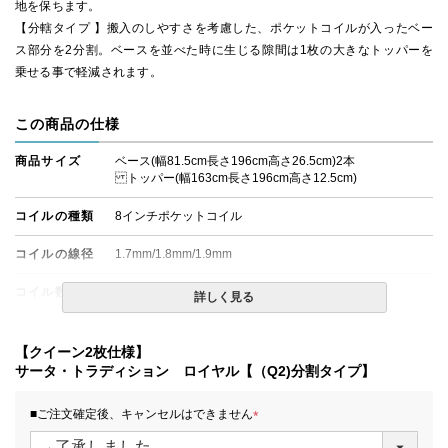
地を保ちます。
【分轄タイプ 】搬入のしやすさを考慮した、ポケットコイルが入ったベー
ス部分を2分割。ベースを並べた時に生じる隙間は1枚の大きなトッパーを
乗せる事で軽減されます。
この商品の仕様
商品サイズ
ベース(幅81.5cm長さ196cm高さ26.5cm)2本
トッパー(幅163cm長さ196cm高さ12.5cm)
コイルの種類
8インチポケットコイル
コイルの線径
1.7mm/1.8mm/1.9mm
コイル数
450個×2本(900個)
詳しく見る
生産国
日本
【クイーン2枚仕様】
備考
・配達日指定ＯＫ！
サータ・トラディション ロイヤル【（Q2)分割タイプ】
※一部地域にて配達日指定が出来ない場合がございます。
※北海道・沖縄・離島等一部地域へのお届けは別途送料が
■ご注文確定後、キャンセルはできません
発生する場合がございます。また、発送予定も変更になる
(
場合があります。