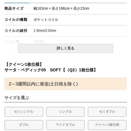
商品サイズ
幅163cm × 長さ196cm × 高さ23cm
コイルの種類
ポケットコイル
コイルの線径
1.9mm/2.0mm
コイル数
868個
詳しく見る
生産国
日本
備考
【クイーン1枚仕様】
・配達日指定ＯＫ！
※一部地域にて配達日指定が出来ない場合がございます。
サータ・ペディック05 SOFT【（Q2）1枚仕様】
※北海道・沖縄・離島等一部地域へのお届けは別途送料が
発生する場合がございます。また、発送予定も変更になる
2～3週間以内に発送(土日祝を除く)
場合があります。
※できる限り実際の色を再現するよう心がけております
が、閲覧環境により誤差がでる場合がございますのでご了
サイズを選ぶ
承ください。
セミシングル
シングル
セミダブル
ダブル
ワイドダブル
クイーン1枚仕様