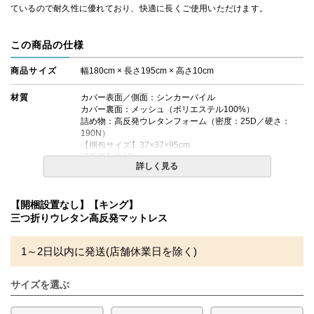
ているので耐久性に優れており、快適に長くご使用いただけます。
この商品の仕様
商品サイズ
幅180cm × 長さ195cm × 高さ10cm
材質
カバー表面／側面：シンカーパイル
カバー裏面：メッシュ（ポリエステル100%）
詰め物：高反発ウレタンフォーム（密度：25D／硬さ：
190N）
【梱包サイズ】37×37×95cm
【重量】約13kg
詳しく見る
備考
・配達日指定ＯＫ！
※玄関先までのお届けとなります。
【開梱設置なし】【キング】
※北海道・沖縄・離島等一部地域へのお届けは別途送料が
三つ折りウレタン高反発マットレス
発生する場合がございます。また、発送予定も変更になる
場合があります。
※できる限り実際の色を再現するよう心がけております
1～2日以内に発送(店舗休業日を除く)
が、閲覧環境により誤差がでる場合がございますのでご了
承ください。
サイズを選ぶ