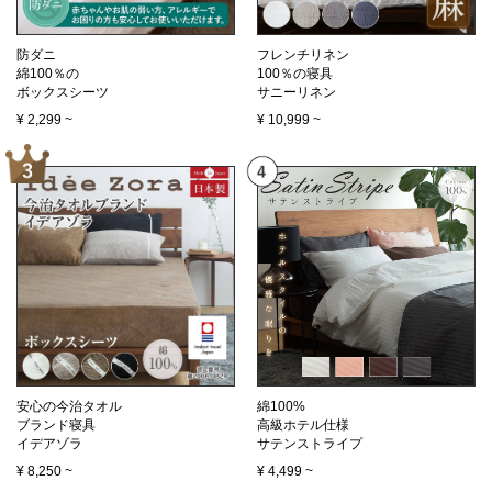
防ダニ
フレンチリネン
綿100％の
100％の寝具
ボックスシーツ
サニーリネン
¥
2,299
~
¥
10,999
~
安心の今治タオル
綿100%
ブランド寝具
高級ホテル仕様
イデアゾラ
サテンストライプ
¥
8,250
~
¥
4,499
~