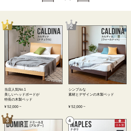
当店人気No.1
シンプルな
美しいヘッドボードが
素材とデザインの
木製ベッド
特長の
木製ベッド
¥
52,000
~
¥
52,000
~