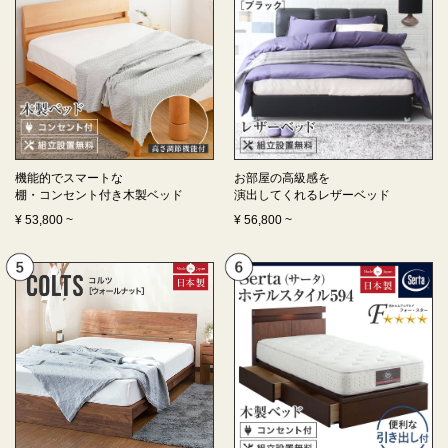
機能的でスマートな
お部屋の高級感を
棚・コンセント付き
木製ベッド
演出してくれる
レザーベッド
¥
53,800
~
¥
56,800
~