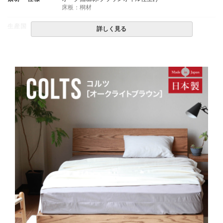
床板：桐材
生産国
日本
詳しく見る
備考
・組立設置無料！
・この商品は組み立て式です。
・配送日指定OK！
※北海道・沖縄・離島等一部地域へのお届けは別途送料
が発生する場合がございます。また発送予定も変更にな
る場合があります。
※できる限り実際の色を再現するよう心がけております
が、閲覧環境により誤差がでる場合がございますのでご
了承ください。