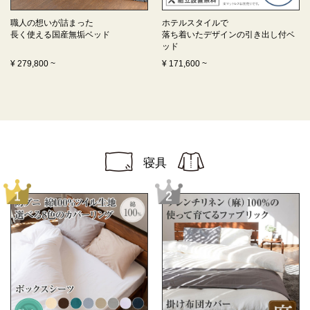
職人の想いが詰まった
ホテルスタイルで
長く使える
国産無垢ベッド
落ち着いたデザインの
引き出し付ベ
ッド
¥
279,800
~
¥
171,600
~
寝具