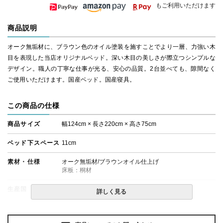
もご利用いただけます
商品説明
オーク無垢材に、ブラウン色のオイル塗装を施すことでより一層、力強い木
目を表現した当店オリジナルベッド。深い木目の美しさが際立つシンプルな
デザイン。職人の丁寧な仕事が光る、安心の品質。2台並べても、隙間なく
ご使用いただけます。国産ベッド。国産寝具。
この商品の仕様
商品サイズ
幅124cm × 長さ220cm × 高さ75cm
ベッド下スペース
11cm
素材・仕様
オーク無垢材/ブラウンオイル仕上げ
床板：桐材
生産国
日本
詳しく見る
備考
・組立設置無料！
・この商品は組み立て式です。