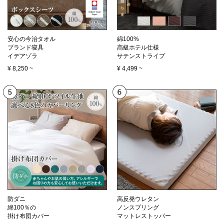
安心の今治タオル
綿100%
ブランド寝具
高級ホテル仕様
イデアゾラ
サテンストライプ
¥
8,250
~
¥
4,499
~
防ダニ
高反発ウレタン
綿100％の
ノンスプリング
掛け布団カバー
マットレストッパー