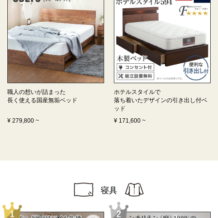
職人の想いが詰まった
ホテルスタイルで
長く使える
国産無垢ベッド
落ち着いたデザインの
引き出し付ベ
ッド
¥
279,800
~
¥
171,600
~
寝具