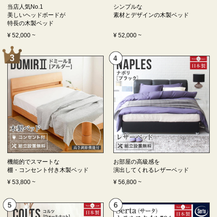
当店人気No.1
シンプルな
美しいヘッドボードが
素材とデザインの
木製ベッド
特長の
木製ベッド
¥
52,000
~
¥
52,000
~
機能的でスマートな
お部屋の高級感を
棚・コンセント付き
木製ベッド
演出してくれる
レザーベッド
¥
53,800
~
¥
56,800
~