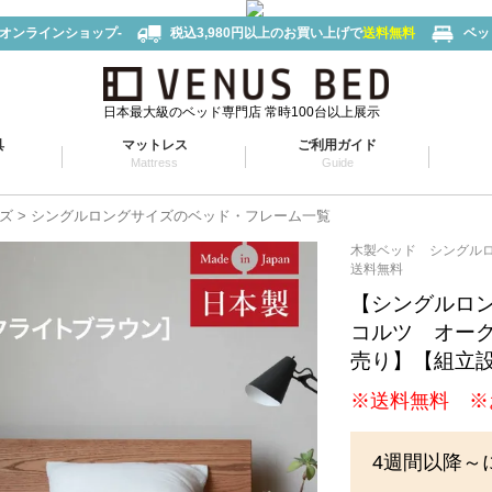
-オンラインショップ-
税込3,980円以上のお買い上げで
送料無料
ベッ
日本最大級のベッド専門店 常時100台以上展示
具
マットレス
ご利用ガイド
Mattress
Guide
ズ
シングルロングサイズのベッド・フレーム一覧
木製ベッド シングル
送料無料
【シングルロ
コルツ オー
売り】【組立
※送料無料 ※
4週間以降～