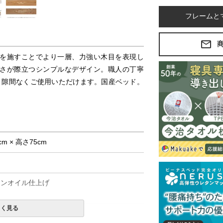
フレームと
を施すことでより一層、力強い木目を表現し
さが際立つシンプルなデザイン。職人の丁寧
、隙間なくご使用いただけます。国産ベッド。
cm × 高さ75cm
ウンオイル仕上げ
しく見る