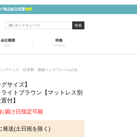
ド商品組立設置
無料
検索
会社概要
特集
Store
Contents
ロングベッド 日本製 国産ベッドフレームのみ
ングサイズ】
クライトブラウン【マットレス別
設置付】
お届け日指定可能
に発送(土日祝を除く)