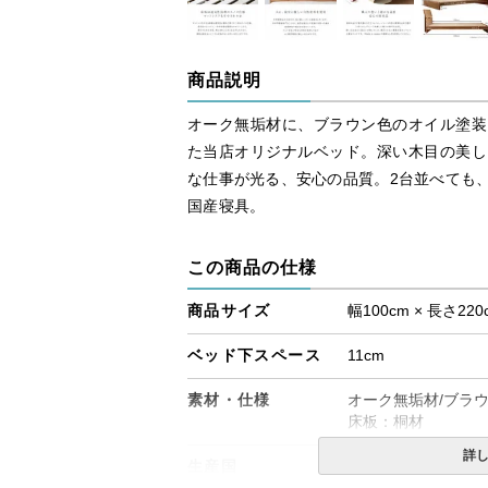
商品説明
オーク無垢材に、ブラウン色のオイル塗装
た当店オリジナルベッド。深い木目の美し
な仕事が光る、安心の品質。2台並べても
国産寝具。
この商品の仕様
商品サイズ
幅100cm × 長さ220
ベッド下スペース
11cm
素材・仕様
オーク無垢材/ブラ
床板：桐材
詳
生産国
日本