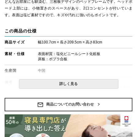
どんなお部屋にも馴染む、三枚板デザインのベッドフレームです。ヘッドボ
ード上部には、小物置きのスペースがあり、2口コンセントが付いていま
す。表面は塩ビ素材ですので、キズや汚れに強いのもポイントです。
この商品の仕様
商品サイズ
幅100.7cm × 長さ209.5cm × 高さ83cm
素材・仕様
表面材質：塩化ビニールシート化粧板
床板：ポプラ合板
生産国
中国
備考
・配送日指定OK！
詳しく見る
※北海道・沖縄・離島等一部地域へのお届けは別途送料
が発生する場合がございます。また発送予定も変更にな
る場合があります。
商品についてのお問い合わせ