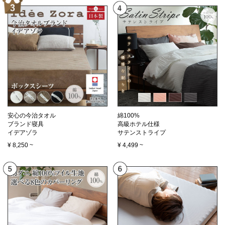
安心の今治タオル
綿100%
ブランド寝具
高級ホテル仕様
イデアゾラ
サテンストライプ
¥
8,250
~
¥
4,499
~