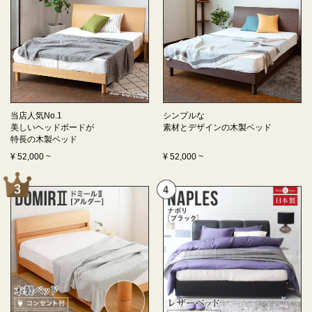
当店人気No.1
シンプルな
美しいヘッドボードが
素材とデザインの
木製ベッド
特長の
木製ベッド
¥
52,000
~
¥
52,000
~