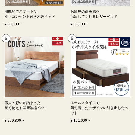
機能的でスマートな
お部屋の高級感を
棚・コンセント付き
木製ベッド
演出してくれる
レザーベッド
¥
53,800
~
¥
56,800
~
職人の想いが詰まった
ホテルスタイルで
長く使える
国産無垢ベッド
落ち着いたデザインの
引き出し付ベ
ッド
¥
279,800
~
¥
171,600
~