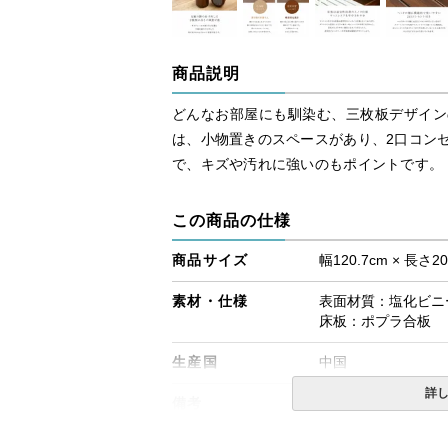
商品説明
どんなお部屋にも馴染む、三枚板デザイン
は、小物置きのスペースがあり、2口コン
で、キズや汚れに強いのもポイントです。
この商品の仕様
商品サイズ
幅120.7cm × 長さ20
素材・仕様
表面材質：塩化ビニ
床板：ポプラ合板
生産国
中国
詳
備考
・配送日指定OK！
※北海道・沖縄・離
る場合がございます