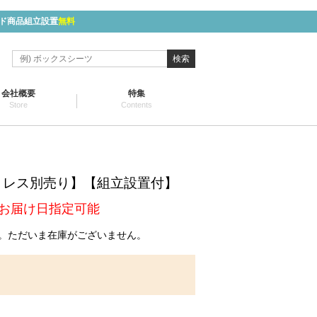
ド商品組立設置
無料
検索
会社概要
特集
Store
Contents
】
トレス別売り】【組立設置付】
お届け日指定可能
。ただいま在庫がございません。