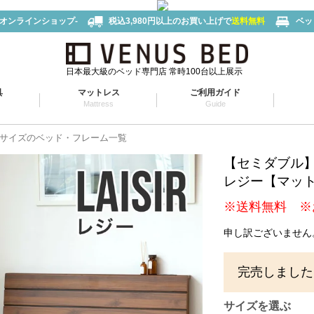
-オンラインショップ-
税込3,980円以上のお買い上げで
送料無料
ベッ
日本最大級のベッド専門店 常時100台以上展示
具
マットレス
ご利用ガイド
Mattress
Guide
サイズのベッド・フレーム一覧
【セミダブル
レジー【マッ
※送料無料 ※
申し訳ございません
完売しました
サイズを選ぶ