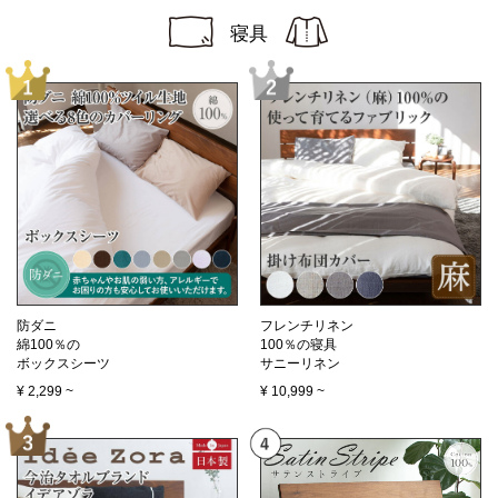
寝具
防ダニ
フレンチリネン
綿100％の
100％の寝具
ボックスシーツ
サニーリネン
¥
2,299
~
¥
10,999
~