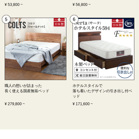
¥
53,800
~
¥
56,800
~
職人の想いが詰まった
ホテルスタイルで
長く使える
国産無垢ベッド
落ち着いたデザインの
引き出し付ベ
ッド
¥
279,800
~
¥
171,600
~