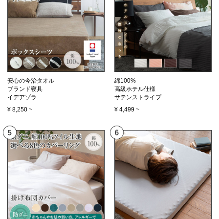
安心の今治タオル
綿100%
ブランド寝具
高級ホテル仕様
イデアゾラ
サテンストライプ
¥
8,250
~
¥
4,499
~