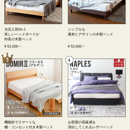
当店人気No.1
シンプルな
美しいヘッドボードが
素材とデザインの
木製ベッド
特長の
木製ベッド
¥
52,000
~
¥
52,000
~
機能的でスマートな
お部屋の高級感を
棚・コンセント付き
木製ベッド
演出してくれる
レザーベッド