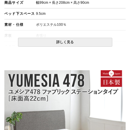
商品サイズ
幅99cm × 長さ208cm × 高さ90cm
ベッド下スペース
9.5cm
素材・仕様
ポリエステル100％
床板
布張り
詳しく見る
生産国
日本製
備考
・組立設置無料！
・この商品は組み立て式です。
・ベッドフレームのみの金額です。
・配送日指定OK！
※北海道・沖縄・離島等一部地域へのお届けは別途送料
が発生する場合がございます。また発送予定も変更にな
る場合があります。
※できる限り実際の色を再現するよう心がけております
が、閲覧環境により誤差がでる場合がございますのでご
了承ください。