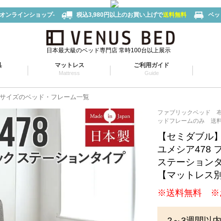
-オンラインショップ-
税込3,980円以上のお買い上げで
送料無料
ベッ
日本最大級のベッド専門店 常時100台以上展示
具
マットレス
ご利用ガイド
Mattress
Guide
サイズのベッド・フレーム一覧
ファブリックベッド 
ッドフレームのみ 送
【セミダブル
ユメシア478
ステーションタ
【マットレス
※送料無料 ※
2～3週間以