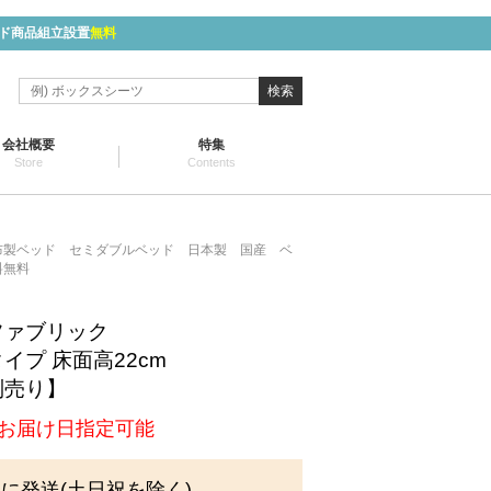
ド商品組立設置
無料
検索
会社概要
特集
Store
Contents
布製ベッド セミダブルベッド 日本製 国産 ベ
料無料
】
 ファブリック
イプ 床面高22cm
別売り】
お届け日指定可能
内に発送(土日祝を除く)