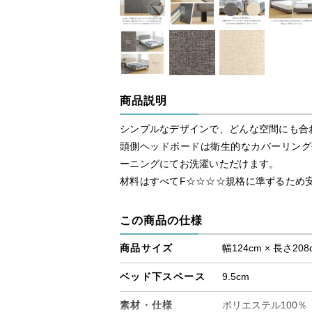
商品説明
シンプルなデザインで、どんな空間にも合
頭側ヘッドボードは衛生的なカバーリング
ーニングにてお洗濯いただけます。
材料はすべてF☆☆☆☆規格に準ずるため
この商品の仕様
商品サイズ
幅124cm × 長さ208
ベッド下スペース
9.5cm
素材・仕様
ポリエステル100％