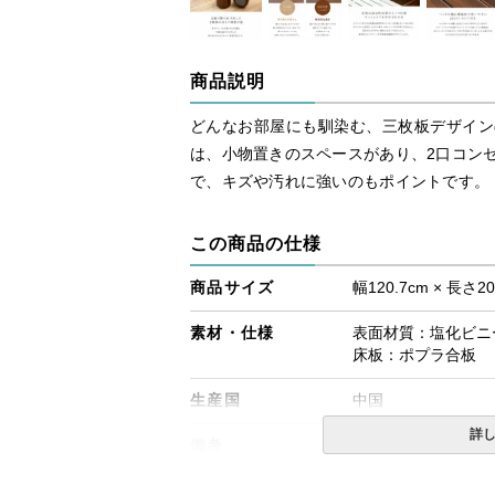
商品説明
どんなお部屋にも馴染む、三枚板デザイン
は、小物置きのスペースがあり、2口コン
で、キズや汚れに強いのもポイントです。
この商品の仕様
商品サイズ
幅120.7cm × 長さ20
素材・仕様
表面材質：塩化ビニ
床板：ポプラ合板
生産国
中国
詳
備考
・配送日指定OK！
※北海道・沖縄・離
る場合がございます