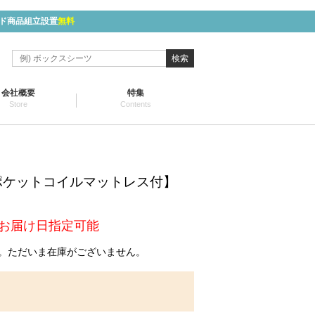
ド商品組立設置
無料
検索
会社概要
特集
Store
Contents
】
ポケットコイルマットレス付】
】
お届け日指定可能
。ただいま在庫がございません。