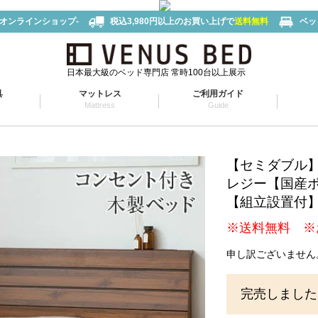
-オンラインショップ-
税込3,980円以上のお買い上げで
送料無料
ベッ
日本最大級のベッド専門店 常時100台以上展示
具
マットレス
ご利用ガイド
Mattress
Guide
【セミダブル
レジー【国産
【組立設置付
※送料無料 ※
申し訳ございません
完売しました