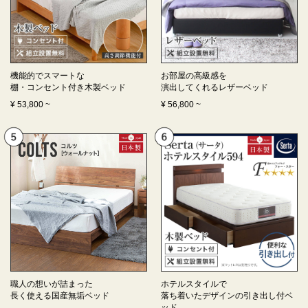
機能的でスマートな
お部屋の高級感を
棚・コンセント付き
木製ベッド
演出してくれる
レザーベッド
¥
53,800
~
¥
56,800
~
職人の想いが詰まった
ホテルスタイルで
長く使える
国産無垢ベッド
落ち着いたデザインの
引き出し付ベ
ッド