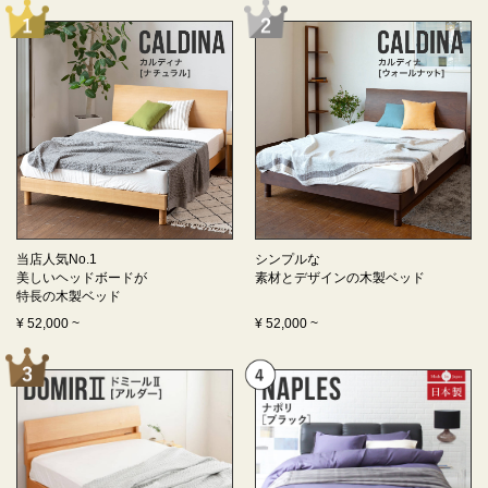
当店人気No.1
シンプルな
美しいヘッドボードが
素材とデザインの
木製ベッド
特長の
木製ベッド
¥
52,000
~
¥
52,000
~