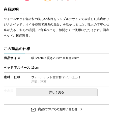
商品説明
ウォールナット無垢材の美しい木目をシンプルデザインで表現した当店オリ
ジナルベッド。オイル塗装で無垢の風合いを活かしました。職人の丁寧な仕
事が光る、安心の品質。2台並べても、隙間なくご使用いただけます。国産
ベッド。国産家具。
この商品の仕様
商品サイズ
幅124cm × 長さ208cm × 高さ75cm
ベッド下スペース
11cm
素材・仕様
ウォールナット無垢材/オイル仕上げ
床板：桐材
生産国
日本
詳しく見る
備考
・組立設置無料！
・この商品は組み立て式です。
・ベッドフレームのみの金額です。
商品についてのお問い合わせ