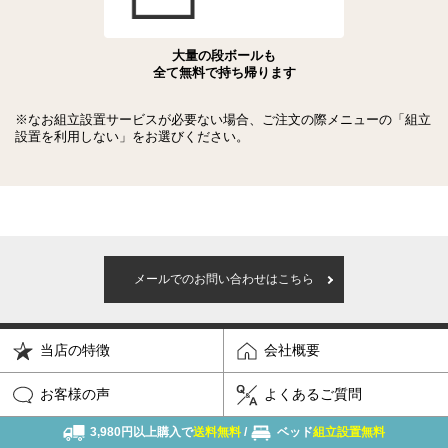
大量の段ボールも
全て無料で持ち帰ります
※なお組立設置サービスが必要ない場合、ご注文の際メニューの「組立
設置を利用しない」をお選びください。
メールでのお問い合わせはこちら
当店の特徴
会社概要
お客様の声
よくあるご質問
3,980円以上購入で
送料無料
/
ベッド
組立設置無料
特定商取引法
個人情報保護方針