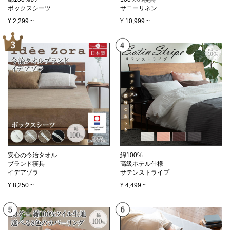
ボックスシーツ
サニーリネン
¥
2,299
~
¥
10,999
~
安心の今治タオル
綿100%
ブランド寝具
高級ホテル仕様
イデアゾラ
サテンストライプ
¥
8,250
~
¥
4,499
~