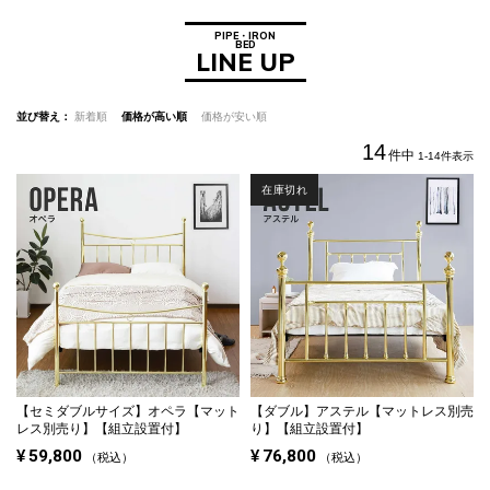
PIPE・IRON
BED
LINE UP
並び替え
新着順
価格が高い順
価格が安い順
14
件中
1
-
14
件表示
在庫切れ
【セミダブルサイズ】
オペラ【マット
【ダブル】
アステル【マットレス別売
レス別売り】【組立設置付】
り】【組立設置付】
¥
59,800
¥
76,800
税込
税込