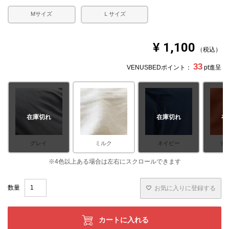
Mサイズ
Ｌサイズ
¥
1,100
税込
33
VENUSBEDポイント：
pt進呈
在庫切れ
在庫切れ
在
グレイ
ミルク
ネイビー
テ
お気に入りに登録する
カートに入れる