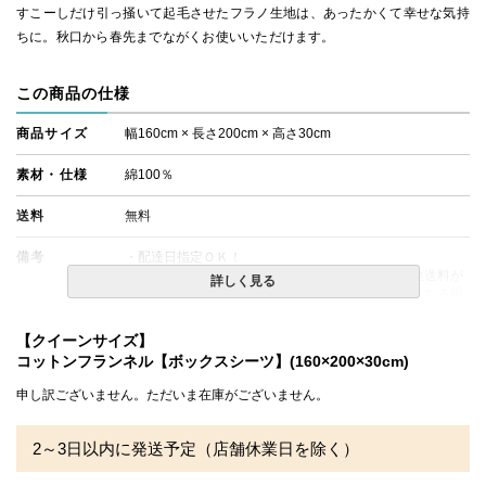
すこーしだけ引っ掻いて起毛させたフラノ生地は、あったかくて幸せな気持
ちに。秋口から春先までながくお使いいただけます。
この商品の仕様
商品サイズ
幅160cm × 長さ200cm × 高さ30cm
素材・仕様
綿100％
送料
無料
備考
・配達日指定ＯＫ！
※北海道・沖縄・離島等一部地域へのお届けは別途送料が
詳しく見る
発生する場合がございます。また発送予定も変更になる場
合があります。
【クイーンサイズ】
コットンフランネル【ボックスシーツ】(160×200×30cm)
申し訳ございません。ただいま在庫がございません。
2～3日以内に発送予定（店舗休業日を除く）