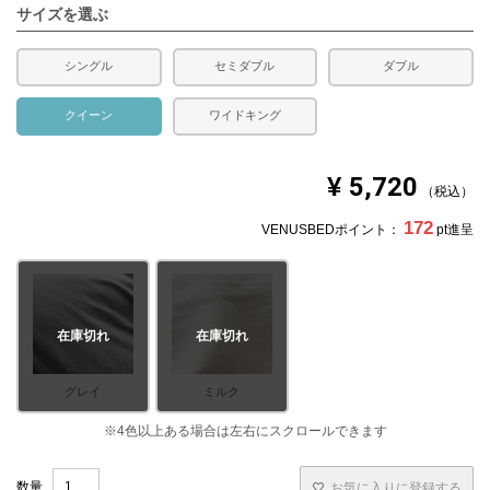
サイズを選ぶ
シングル
セミダブル
ダブル
クイーン
ワイドキング
¥
5,720
税込
172
VENUSBEDポイント：
pt進呈
在庫切れ
在庫切れ
グレイ
ミルク
お気に入りに登録する