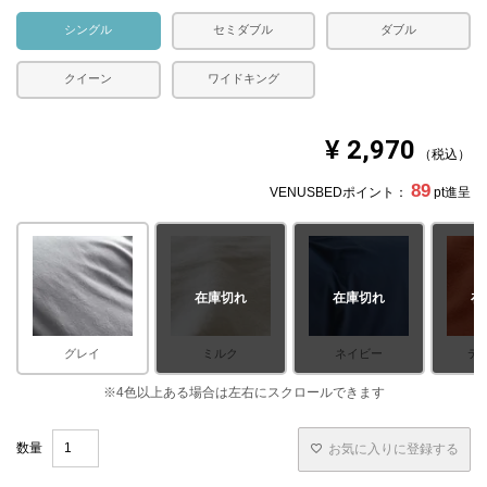
シングル
セミダブル
ダブル
クイーン
ワイドキング
¥
2,970
税込
89
VENUSBEDポイント：
pt進呈
在庫切れ
在庫切れ
在
グレイ
ミルク
ネイビー
テ
お気に入りに登録する