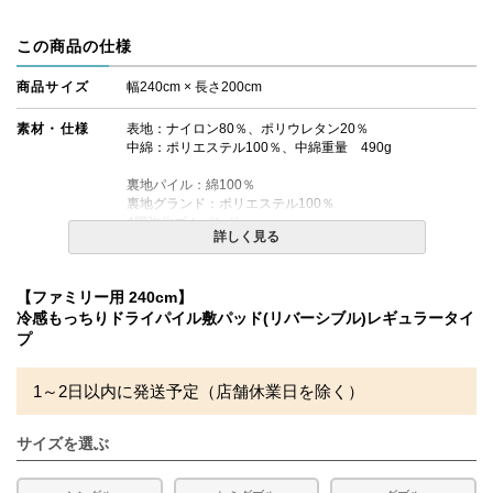
この商品の仕様
商品サイズ
幅240cm × 長さ200cm
素材・仕様
表地：ナイロン80％、ポリウレタン20％
中綿：ポリエステル100％、中綿重量 490g
裏地パイル：綿100％
裏地グランド：ポリエステル100％
4隅強化ゴムバンド
詳しく見る
送料
無料
【ファミリー用 240cm】
備考
・タンブラー乾燥機のご使用は絶対にお避けください。
冷感もっちりドライパイル敷パッド(リバーシブル)レギュラータイ
・洗濯ネットをご使用の上、単独洗いをお勧めします。
プ
・配達日指定ＯＫ！
※北海道・沖縄・離島等一部地域へのお届けは別途送料が
発生する場合がございます。また発送予定も変更になる場
1～2日以内に発送予定（店舗休業日を除く）
合があります。
※製造ロットの違いにより色味に差が生じる場合がござい
ます。
サイズを選ぶ
リピート注文の場合などは、若干の色味の差が発生する可
能性をご了承の上、お買い求めください。
また、できる限り実際の色を再現するよう心がけておりま