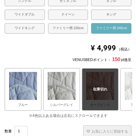
シングル
セミダブル
ダブル
すが、光や照明、閲覧環境により色味に誤差がでる場合が
ございますのでご了承ください。
ワイドダブル
クイーン
キング
ワイドキング
ファミリー用 220cm
ファミリー用 240cm
¥
4,999
税込
150
VENUSBEDポイント：
pt進呈
在庫切れ
ブルー
シルバーグレイ
モーブピンク
ア
お気に入りに登録する