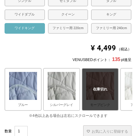
シングル
セミダブル
ダブル
ございますのでご了承ください。
ワイドダブル
クイーン
キング
ワイドキング
ファミリー用 220cm
ファミリー用 240cm
¥
4,499
税込
135
VENUSBEDポイント：
pt進呈
在庫切れ
ブルー
シルバーグレイ
モーブピンク
ア
お気に入りに登録する