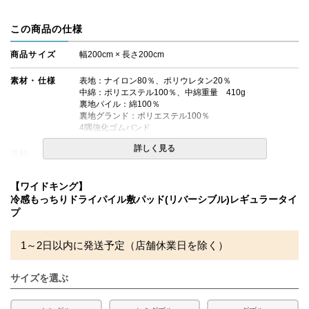
この商品の仕様
商品サイズ
幅200cm × 長さ200cm
素材・仕様
表地：ナイロン80％、ポリウレタン20％
中綿：ポリエステル100％、中綿重量 410g
裏地パイル：綿100％
裏地グランド：ポリエステル100％
4隅強化ゴムバンド
詳しく見る
送料
無料
備考
・タンブラー乾燥機のご使用は絶対にお避けください。
【ワイドキング】
・洗濯ネットをご使用の上、単独洗いをお勧めします。
冷感もっちりドライパイル敷パッド(リバーシブル)レギュラータイ
・配達日指定ＯＫ！
プ
※北海道・沖縄・離島等一部地域へのお届けは別途送料が
発生する場合がございます。また発送予定も変更になる場
合があります。
1～2日以内に発送予定（店舗休業日を除く）
※製造ロットの違いにより色味に差が生じる場合がござい
ます。
リピート注文の場合などは、若干の色味の差が発生する可
サイズを選ぶ
能性をご了承の上、お買い求めください。
また、できる限り実際の色を再現するよう心がけておりま
すが、光や照明、閲覧環境により色味に誤差がでる場合が